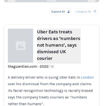
Expand All
Collapse All
Loading...
Load
Uber Eats treats
drivers as ‘numbers
not humans’, says
dismissed UK
courier
theguardian.com
·
2022
Loading...
A delivery driver who is suing Uber Eats in
London
over his dismissal from the company and claims
its facial recognition technology is racially biased
says the company treats couriers as “numbers
rather than humans”.