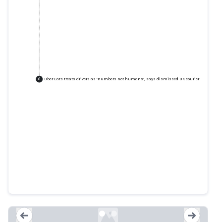
Uber Eats treats drivers as ‘numbers not humans’, says dismissed UK courier
+
1
Uber Eats treats drivers as
‘numbers not humans’, says
dismissed UK courier
theguardian.com