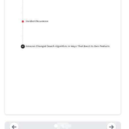
Incident Occurrence
Amazon Changed Search Algorithm in Ways That Boost Its Own Products
+
1
Amazon Says It Puts Customers
First. But Its Pricing Algorithm
Doesn’t
propublica.org