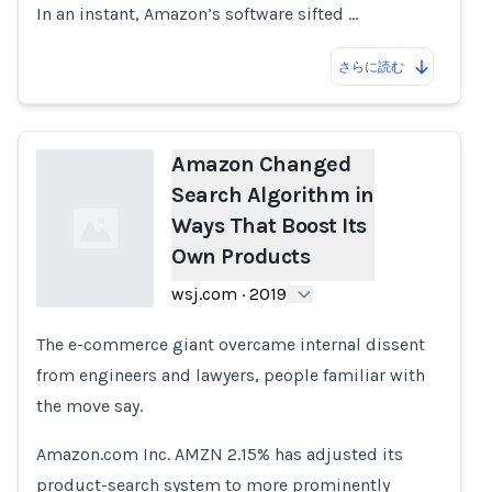
In an instant, Amazon’s software sifted …
さらに読む
Amazon Changed
Search Algorithm in
Ways That Boost Its
Own Products
wsj.com
·
2019
The e-commerce giant overcame internal dissent
Loading...
from engineers and lawyers, people familiar with
the move say.
Amazon.com Inc. AMZN 2.15% has adjusted its
product-search system to more prominently