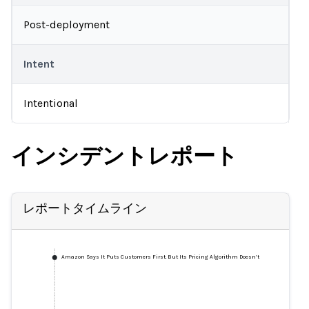
Post-deployment
Intent
Intentional
インシデントレポート
レポートタイムライン
Amazon Says It Puts Customers First. But Its Pricing Algorithm Doesn’t