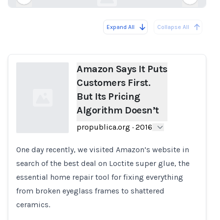
Expand All
Collapse All
Loading...
Load
Amazon Says It Puts
Customers First.
But Its Pricing
Algorithm Doesn’t
propublica.org
·
2016
One day recently, we visited Amazon’s website in
Loading...
search of the best deal on Loctite super glue, the
essential home repair tool for fixing everything
from broken eyeglass frames to shattered
ceramics.