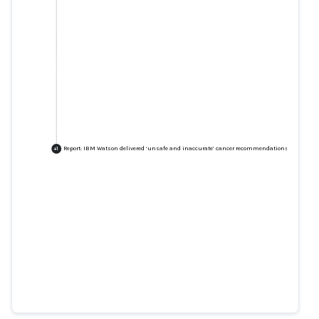
Report: IBM Watson delivered ‘unsafe and inaccurate’ cancer recommendations
+
1
Report: IBM Watson delivered
‘unsafe and inaccurate’ cancer
recommendations