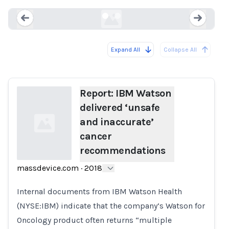
massdevice.com
Expand All
Collapse All
Loading...
Load
Report: IBM Watson
delivered ‘unsafe
and inaccurate’
cancer
recommendations
massdevice.com
·
2018
Loading...
Internal documents from IBM Watson Health
(NYSE:IBM) indicate that the company’s Watson for
Oncology product often returns “multiple