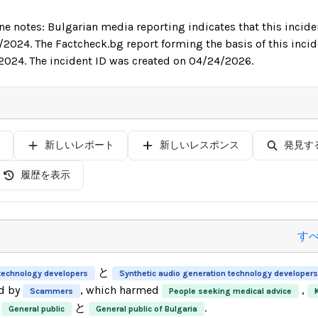
ne notes: Bulgarian media reporting indicates that this incide
/2024. The Factcheck.bg report forming the basis of this inci
024. The incident ID was created on 04/24/2026.
新しいレポート
新しいレスポンス
発見す
履歴を表示
す
と
technology developers
Synthetic audio generation technology developers
d by
, which harmed
,
Scammers
People seeking medical advice
と
.
General public
General public of Bulgaria