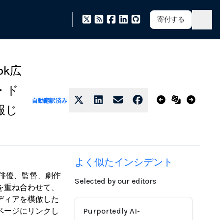
寄付する
ok広
・ド
自動翻訳済み
報じ
よく似たインシデント
の俳優、監督、劇作
Selected by our editors
を重ね合わせて、
ディアを模倣した
ページにリンクし
Purportedly AI-