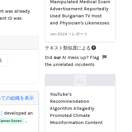
Manipulated Medical Scam
Advertisement Reportedly
nt was already
Used Bulgarian TV Host
dent ID was
and Physician's Likenesses
Jan 2024
·
1
レポート
テキスト類似度による
Did
our
AI mess up? Flag
る
the unrelated incidents
Loading...
YouTube’s
べての組織を表示
Recommendation
Algorithm Allegedly
developed an
Promoted Climate
,
Kamen Donev
Misinformation Content