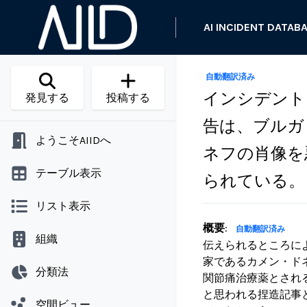
AI INCIDENT DATAB
自動翻訳済み
インシデント 1
発見する
投稿する
告は、ブルガ
ようこそAIIDへ
ネフの肖像を
テーブル表示
られている。
リスト表示
概要
:
自動翻訳済み
組織
伝えられるところによ
家であるカメン・ド
分類法
関節痛治療薬とされ
と思われる捏造記事
空間ビュー