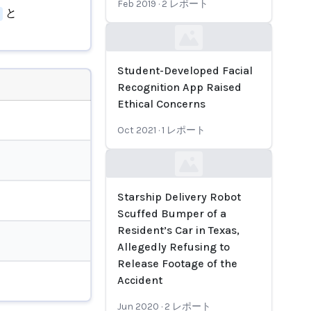
Feb 2019
·
2
レポート
と
Loading...
Student-Developed Facial
Recognition App Raised
Ethical Concerns
Oct 2021
·
1
レポート
Loading...
Starship Delivery Robot
Scuffed Bumper of a
Resident’s Car in Texas,
Allegedly Refusing to
Release Footage of the
Accident
Jun 2020
·
2
レポート