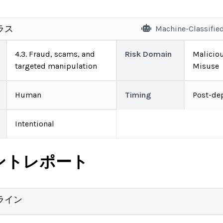
ラス
Machine-Classifie
4.3. Fraud, scams, and
Risk Domain
Malicio
targeted manipulation
Misuse
Human
Timing
Post-de
Intentional
ントレポート
ライン