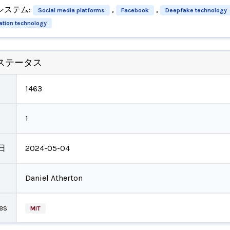
システム:
,
,
Social media platforms
Facebook
Deepfake technology
ation technology
ステータス
1463
1
日
2024-05-04
Daniel Atherton
es
MIT