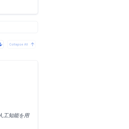
に利用
Collapse All
人工知能を用