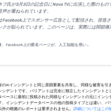
フ氏が3月3日の記念日にNova TVに出演した際のも
音声が重ねられています。
Facebook上でスポンサー広告として配信され、捏造
ンクが貼られています。このページは、実際には関節痛
降、Facebook上の匿名ページが、人工知能を用い…
ト
存のAIインシデントと同じ原因要素を共有し、同様な被害を引
ンシデントです。バリアントは完全に独立したインシデントと
タベースに最初に投稿された同様なインシデントの元にインシ
す。インシデントデータベースの他の投稿タイプとは違い、バ
以外の根拠のレポートは要求されません。
詳細についてはこの