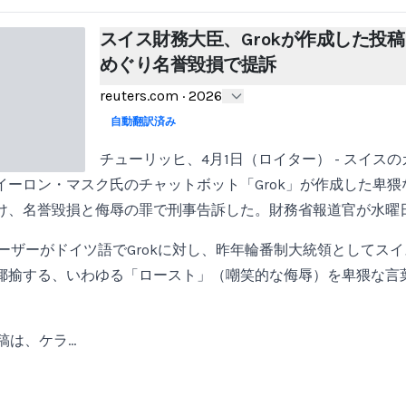
スイス財務大臣、Grokが作成した投稿
めぐり名誉毀損で提訴
reuters.com
·
2026
自動翻訳済み
チューリッヒ、4月1日（ロイター） - スイス
イーロン・マスク氏のチャットボット「Grok」が作成した卑猥
け、名誉毀損と侮辱の罪で刑事告訴した。財務省報道官が水曜
ユーザーがドイツ語でGrokに対し、昨年輪番制大統領としてス
揶揄する、いわゆる「ロースト」（嘲笑的な侮辱）を卑猥な言
投稿は、ケラ…