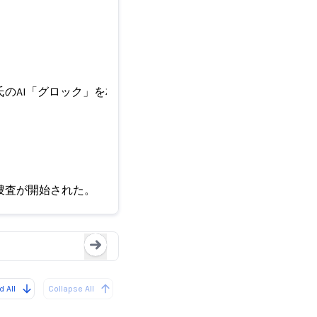
のAI「グロック」を相手取り法的措置に踏み切る
侮辱行為を理由に、ケラー
捜査が開始された。
刑事告訴を検討
ク」
Loading...
 All
Collapse All