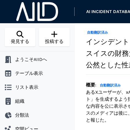
AI INCIDENT DATAB
自動翻訳済み
インシデント 
発見する
投稿する
スイスの財務
ようこそAIIDへ
公然とした性
テーブル表示
概要
:
自動翻訳済み
リスト表示
あるXユーザーが、x
ト」を生成するよう
組織
な内容を公に表示さ
スのメディアは後に
分類法
と報じた。
空間ビュー