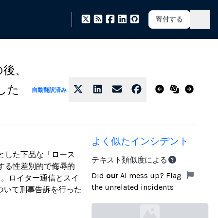
寄付する
の後、
した
自動翻訳済み
よく似たインシデント
的とした下品な「ロース
テキスト類似度による
関する性差別的で侮辱的
Did
our
AI mess up? Flag
る。ロイター通信とスイ
the unrelated incidents
ついて刑事告訴を行った