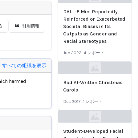
Loading...
DALL-E Mini Reportedly
Reinforced or Exacerbated
る
引用情報
Societal Biases in Its
Outputs as Gender and
Racial Stereotypes
Jun 2022
·
4
レポート
すべての組織を表示
Loading...
hich harmed
Bad AI-Written Christmas
Carols
Dec 2017
·
1
レポート
Loading...
Student-Developed Facial