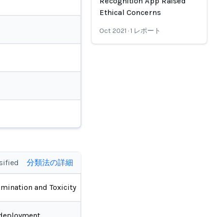
Recognition App Raised
Ethical Concerns
Oct 2021
·
1
レポート
sified
分類法の詳細
imination and Toxicity
deployment