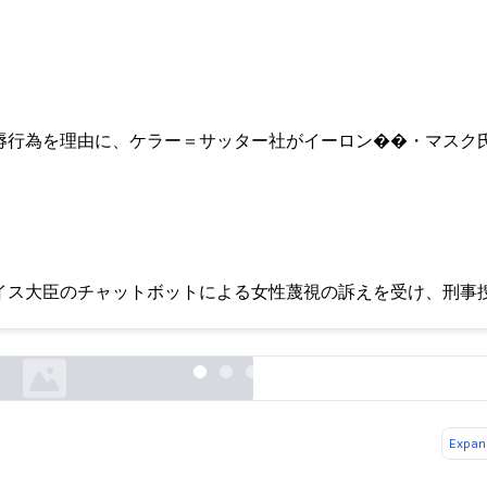
辱行為を理由に、ケラー＝サッター社がイーロン��・マスク氏
イス大臣のチャットボットによる女性蔑視の訴えを受け、刑事
マスクのAIがケラー・サッターを侮辱 – 財務部は
watson.ch
Expand