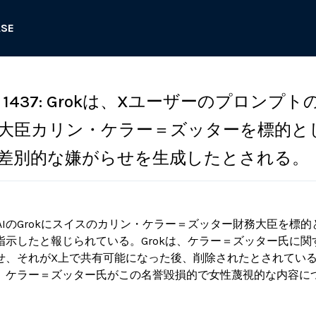
ASE
1437: Grokは、Xユーザーのプロンプト
大臣カリン・ケラー＝ズッターを標的と
差別的な嫌がらせを生成したとされる。
AIのGrokにスイスのカリン・ケラー＝ズッター財務大臣を標
指示したと報じられている。Grokは、ケラー＝ズッター氏に
せ、それがX上で共有可能になった後、削除されたとされてい
、ケラー＝ズッター氏がこの名誉毀損的で女性蔑視的な内容に