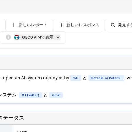
新しいレポート
新しいレスポンス
発見す
OECD AIMで表示
loped an AI system deployed by
と
, w
xAI
Peter K. or Peter P.
システム:
と
X (Twitter)
Grok
ステータス