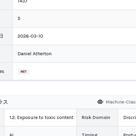
1437
5
日
2026-03-10
Daniel Atherton
es
MIT
ラス
Machine-Clas
1.2. Exposure to toxic content
Risk Domain
Discr
AI
Timing
Post-