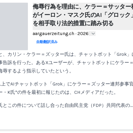
侮辱行為を理由に、ケラー＝サッター
がイーロン・マスク氏のAI「グロック
を相手取り法的措置に踏み切る
aargauerzeitung.ch
·
2026
自動翻訳済み
と、カリン・ケラー＝ズッター氏は、チャットボット「Grok
事告訴を行った。あるXユーザーが、チャットボットにケラー
侮辱するよう指示していたという。
上でAIチャットボット「Grok」にケラー＝ズッター連邦参事
ー・K氏*の件を最初に報じたのは、CHメディアだった。
氏とこの件について話し合った自由民主党（FDP）共同代表の…