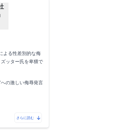
社
」
」による性差別的な侮
＝ズッター氏を卑猥で
官への激しい侮辱発言
さらに読む