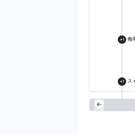
侮
+
1
ス
+
1
イーロン・
Loading...