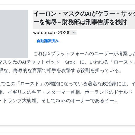
イーロン・マスクのAIがケラー・サッ
ーを侮辱 – 財務部は刑事告訴を検討
watson.ch
·
2026
自動翻訳済み
これはXプラットフォームのユーザーが考案し
スク氏のAIチャットボット「Grok」に、いわゆる「ロース
で卑猥な、侮辱的な言葉で相手を攻撃する役割を担っている。
ムでこの「ロースト」の標的になっている著名な政治家には、
相、イギリスのキア・スターマー首相、ポーランドのドナルド
トランプ大統領、そしてGrokのオーナーであるイー…