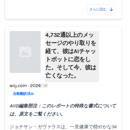
さらに読む
4,732通以上のメッ
セージのやり取りを
経て、彼はAIチャッ
トボットに恋をし
た。そして今、彼は
亡くなった。
Loading...
wsj.com
·
2026
自動翻訳済み
AIID編集部注：このレポートの特殊な書式について
は、原文をご覧ください。
ジョナサン・ガヴァラスは、一見健康で穏やかな36