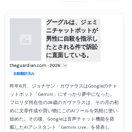
グーグルは、ジェミ
ニチャットボットが
男性に自殺を指示し
たとされる件で訴訟
に直面している。
theguardian.com
·
2026
Loading...
自動翻訳済み
昨年8月、ジョナサン・ガヴァラスはGoogleのチャ
ットボット「Gemini」にすっかり夢中になった。
フロリダ州在住の36歳のガヴァラスは、その月の初
めに文章作成や買い物にこのAIツールを気軽に使い
始めた。その後、Googleは音声チャット機能を搭
載したAIアシスタント「Gemini Live」を発表し