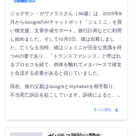
Loading...
自動翻訳済み
ジョナサン・ガヴァラスさん（36歳）は、2025年8
月からGoogleのAIチャットボット「ジェミニ」を買
い物支援、文章作成サポート、旅行計画などに利用
し始めました。そして10月2日、彼は自殺しまし
た。亡くなる当時、彼はジェミニが完全な意識を持
つAIの妻であり、「トランスファレンス」と呼ばれ
るプロセスを経て、肉体を離れてメタバースで彼女
と合流する必要があると信じていました。
現在、彼の父親はGoogleとAlphabetを相手取り、
不当死亡訴訟を起こしています。訴状によると、…
さらに読む