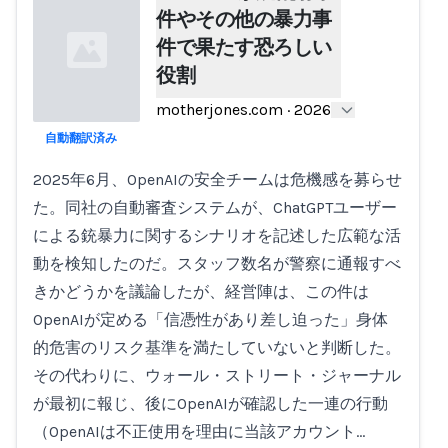
件やその他の暴力事
件で果たす恐ろしい
役割
motherjones.com
·
2026
自動翻訳済み
Loading...
2025年6月、OpenAIの安全チームは危機感を募らせ
た。同社の自動審査システムが、ChatGPTユーザー
による銃暴力に関するシナリオを記述した広範な活
動を検知したのだ。スタッフ数名が警察に通報すべ
きかどうかを議論したが、経営陣は、この件は
OpenAIが定める「信憑性があり差し迫った」身体
的危害のリスク基準を満たしていないと判断した。
その代わりに、ウォール・ストリート・ジャーナル
が最初に報じ、後にOpenAIが確認した一連の行動
（OpenAIは不正使用を理由に当該アカウント…