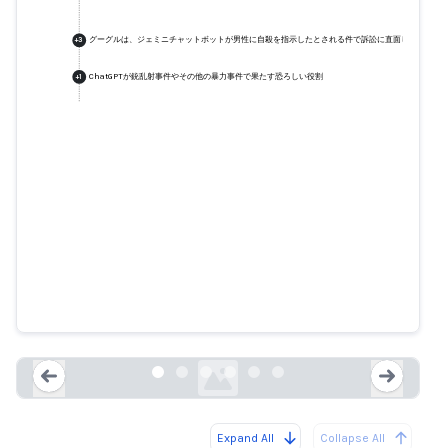
グーグルは、ジェミニチャットボットが男性に自殺を指示したとされる件で訴訟に直面している。
+
3
ChatGPTが銃乱射事件やその他の暴力事件で果たす恐ろしい役割
+
1
グーグルは、ジェミニチャットボ
ットが男性に自殺を指示したとさ
れる件で訴訟に直面している。
theguardian.com
Expand All
Collapse All
Loading...
Load