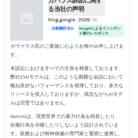
ガバラス訴訟に関す
る当社の声明
blog.google
·
2026
自動翻訳済み
Googleによるインシデン
ト後のレスポンス
ガヴァラス氏のご家族に心よりお悔やみ申し上げま
Loading...
す。
本訴訟におけるすべての主張を精査しております。
弊社のAIモデルは、このような困難な会話において
概ね良好なパフォーマンスを発揮しており、多大な
リソースを投入しておりますが、残念ながらAIモデ
ルは完璧ではありません。
Geminiは、現実世界での暴力行為を助長したり、
自傷行為を示唆したりしないよう設計されていま
す。医療および精神保健の専門家と緊密に連携し、