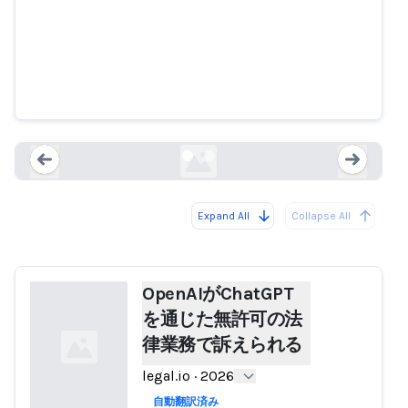
OpenAIがChatGPTを通じた無許可
の法律業務で訴えられる
legal.io
Expand All
Collapse All
Loading...
Load
OpenAIがChatGPT
を通じた無許可の法
律業務で訴えられる
legal.io
·
2026
自動翻訳済み