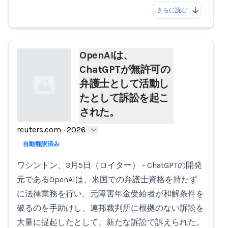
さらに読む
OpenAIは、
ChatGPTが無許可の
弁護士として活動し
たとして訴訟を起こ
された。
reuters.com
·
2026
Loading...
自動翻訳済み
ワシントン、3月5日（ロイター） - ChatGPTの開発
元であるOpenAIは、米国での弁護士資格を持たず
に法律業務を行い、元障害年金受給者が和解条件を
破るのを手助けし、連邦裁判所に根拠のない訴訟を
大量に提起したとして、新たな訴訟で訴えられた。