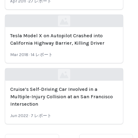
Apr 2011
·
27
レポート
Tesla Model X on Autopilot Crashed into
Loading...
California Highway Barrier, Killing Driver
Mar 2018
·
14
レポート
Cruise’s Self-Driving Car Involved in a
Loading...
Multiple-Injury Collision at an San Francisco
Intersection
Jun 2022
·
7
レポート