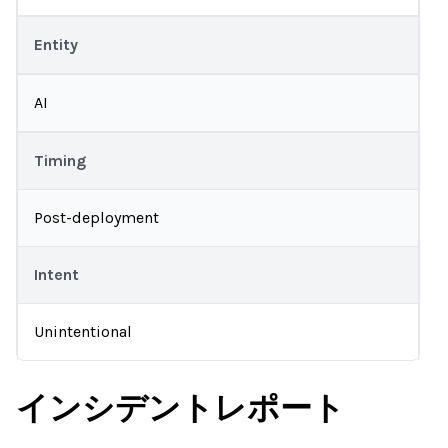
Entity
AI
Timing
Post-deployment
Intent
Unintentional
インシデントレポート