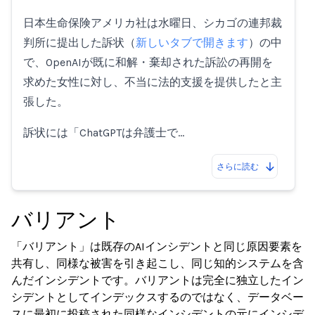
日本生命保険アメリカ社は水曜日、シカゴの連邦裁
判所に提出した訴状（
新しいタブで開きます
）の中
で、OpenAIが既に和解・棄却された訴訟の再開を
求めた女性に対し、不当に法的支援を提供したと主
張した。
訴状には「ChatGPTは弁護士で…
さらに読む
バリアント
「バリアント」は既存のAIインシデントと同じ原因要素を
共有し、同様な被害を引き起こし、同じ知的システムを含
んだインシデントです。バリアントは完全に独立したイン
シデントとしてインデックスするのではなく、データベー
スに最初に投稿された同様なインシデントの元にインシデ