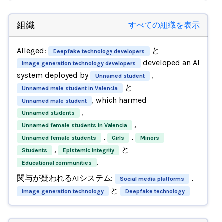
組織
すべての組織を表示
Alleged:
と
Deepfake technology developers
developed an AI
Image generation technology developers
system deployed by
,
Unnamed student
と
Unnamed male student in Valencia
, which harmed
Unnamed male student
,
Unnamed students
,
Unnamed female students in Valencia
,
,
,
Unnamed female students
Girls
Minors
,
と
Students
Epistemic integrity
.
Educational communities
関与が疑われるAIシステム:
,
Social media platforms
と
Image generation technology
Deepfake technology