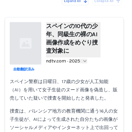
Expand All
Collapse All
Loading...
Load
スペインの10代の少
年、同級生の裸のAI
画像作成をめぐり捜
査対象に
ndtv.com
·
2025
自動翻訳済み
Loading...
スペイン警察は日曜日、17歳の少女が人工知能
（AI）を用いて女子生徒のヌード画像を偽造し、販
売していた疑いで捜査を開始したと発表した。
捜査は、バレンシア地方の教育機関に通う16人の女
子生徒が、AIによって生成された自分たちの画像が
ソーシャルメディアやインターネット上で出回って