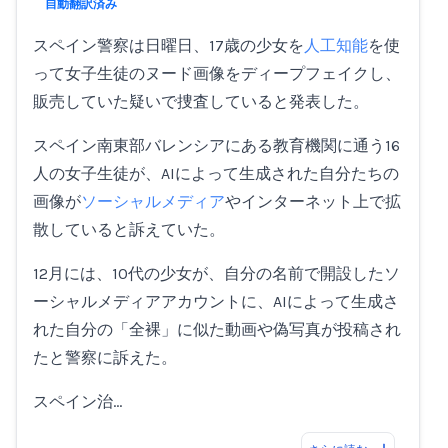
Loading...
自動翻訳済み
スペイン警察は日曜日、17歳の少女を
人工知能
を使
って女子生徒のヌード画像をディープフェイクし、
販売していた疑いで捜査していると発表した。
スペイン南東部バレンシアにある教育機関に通う16
人の女子生徒が、AIによって生成された自分たちの
画像が
ソーシャルメディア
やインターネット上で拡
散していると訴えていた。
12月には、10代の少女が、自分の名前で開設したソ
ーシャルメディアアカウントに、AIによって生成さ
れた自分の「全裸」に似た動画や偽写真が投稿され
たと警察に訴えた。
スペイン治…