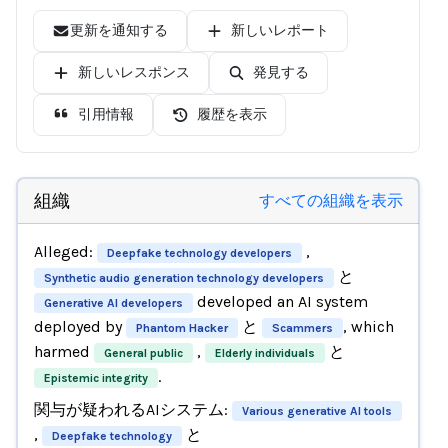
更新を通知する
新しいレポート
新しいレスポンス
発見する
引用情報
履歴を表示
組織
すべての組織を表示
Alleged:
,
Deepfake technology developers
と
Synthetic audio generation technology developers
developed an AI system
Generative AI developers
deployed by
と
, which
Phantom Hacker
Scammers
harmed
,
と
General public
Elderly individuals
.
Epistemic integrity
関与が疑われるAIシステム:
Various generative AI tools
,
と
Deepfake technology