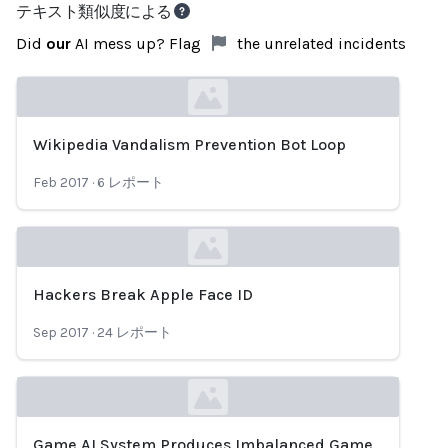
テキスト類似度による
Did
our
AI mess up? Flag
the unrelated incidents
Wikipedia Vandalism Prevention Bot Loop
Loading...
Feb 2017
·
6
レポート
Hackers Break Apple Face ID
Loading...
Sep 2017
·
24
レポート
Game AI System Produces Imbalanced Game