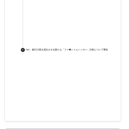
FBI、銀行口座を流出させる新たな「ファ�ントムハッカー」詐欺について警告
+
1
「ファントムハッカー」：FBIフェ
ニックスが新たな金融詐欺につい
て国民に警告
fbi.gov