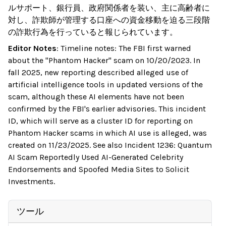
ルサポート、銀行員、政府関係者を装い、主に高齢者に
対し、詐欺師が管理する口座への資金移動を迫る三段階
の詐欺行為を行っていると報じられています。
Editor Notes
:
Timeline notes: The FBI first warned
about the "Phantom Hacker" scam on 10/20/2023. In
fall 2025, new reporting described alleged use of
artificial intelligence tools in updated versions of the
scam, although these AI elements have not been
confirmed by the FBI's earlier advisories. This incident
ID, which will serve as a cluster ID for reporting on
Phantom Hacker scams in which AI use is alleged, was
created on 11/23/2025. See also Incident 1236: Quantum
AI Scam Reportedly Used AI-Generated Celebrity
Endorsements and Spoofed Media Sites to Solicit
Investments.
ツール