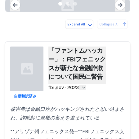
Expand All
Collapse All
Loading...
Load
「ファントムハッカ
ー」：FBIフェニック
スが新たな金融詐欺
について国民に警告
fbi.gov
·
2023
自動翻訳済み
Loading...
被害者は金融口座がハッキングされたと思い込まさ
れ、詐欺師に老後の蓄えを盗まれている
**アリゾナ州フェニックス発--**FBIフェニックス支