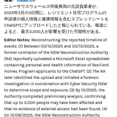
自動翻訳済み
ニューサウスウェールズ州復興局の元請負業者が、
2025年3月の3日間に、レジリエント住宅プログラムの
申請者の個人情報と健康情報を含むスプレッドシートを
ChatGPTにアップロードしたと報じられている。報道に
よると、最大3,000人が影響を受けた可能性がある。
Editor Notes
:
Reconstructing the reported timeline of
events: (1) Between 03/12/2025 and 03/15/2025, a
former contractor of the NSW Reconstruction Authority
(RA) reportedly uploaded a Microsoft Excel spreadsheet
containing personal and health information of Resilient
Homes Program applicants to the ChatGPT. (2) The RA
later identified the upload and initiated a forensic
investigation in coordination with Cyber Security NSW
to determine scope and exposure. (3) By 10/2025, the
Authority completed preliminary analysis, confirming
that up to 3,000 people may have been affected and
that no evidence of external access had been found. (4)
On 10/06/2025, the NSW Reconstruction Authority