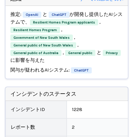
推定:
と
が開発し提供したAIシス
OpenAI
ChatGPT
テムで、
,
Resilient Homes Program applicants
,
Resilient Homes Program
,
Government of New South Wales
,
General public of New South Wales
,
と
General public of Australia
General public
Privacy
に影響を与えた
関与が疑われるAIシステム:
ChatGPT
インシデントのステータス
インシデントID
1228
レポート数
2