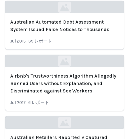
Australian Automated Debt Assessment
Loading...
System Issued False Notices to Thousands
Jul 2015
·
39
レポート
Airbnb's Trustworthiness Algorithm Allegedly
Loading...
Banned Users without Explanation, and
Discriminated against Sex Workers
Jul 2017
·
6
レポート
Australian Retailers Reportedly Captured