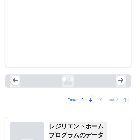
レジリエントホームプログラムの
データ侵害
nsw.gov.au
Expand All
Collapse All
Loading...
Load
レジリエントホーム
プログラムのデータ