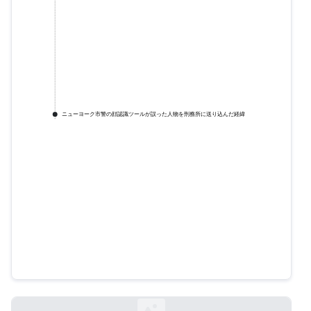
ニューヨーク市警の顔認識ツールが誤った人物を刑務所に送り込んだ経緯
ニューヨーク市警の顔認識ツール
が誤った人物を刑務所に送り込ん
だ経緯
nytimes.com