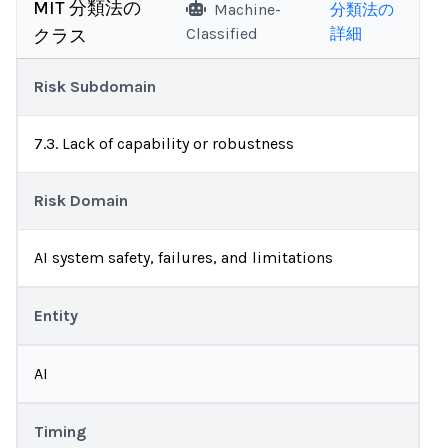
MIT 分類法の
Machine-
分類法の
Classified
詳細
クラス
Risk Subdomain
7.3. Lack of capability or robustness
Risk Domain
AI system safety, failures, and limitations
Entity
AI
Timing