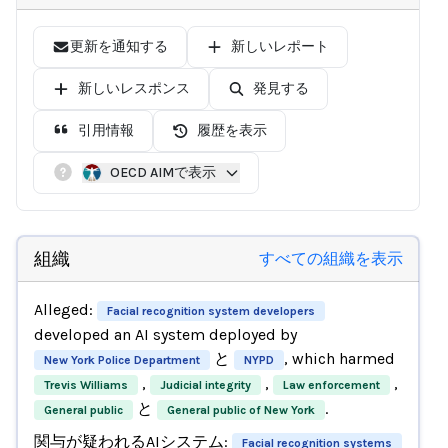
更新を通知する
新しいレポート
新しいレスポンス
発見する
引用情報
履歴を表示
OECD AIMで表示
組織
すべての組織を表示
Alleged:
Facial recognition system developers
developed an AI system deployed by
と
, which harmed
New York Police Department
NYPD
,
,
,
Trevis Williams
Judicial integrity
Law enforcement
と
.
General public
General public of New York
関与が疑われるAIシステム:
Facial recognition systems