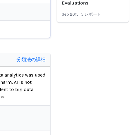
Evaluations
Sep 2015
·
5
レポート
分類法の詳細
ta analytics was used
 harm. AI is not
lent to big data
cs.