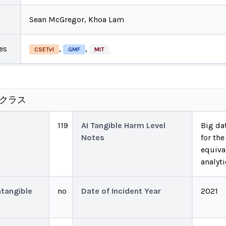
Sean McGregor, Khoa Lam
es
,
,
CSETv1
GMF
MIT
のクラス
119
AI Tangible Harm Level
Big da
Notes
for the
equiva
analyti
ntangible
no
Date of Incident Year
2021