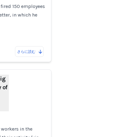
 fired 150 employees
etter, in which he
さらに読む
ig
 of
 workers in the