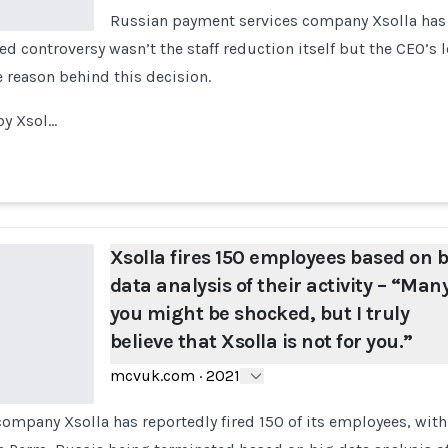
Russian payment services company Xsolla has
d controversy wasn’t the staff reduction itself but the CEO’s l
e reason behind this decision.
by Xsol…
Xsolla fires 150 employees based on b
data analysis of their activity – “Many
you might be shocked, but I truly
believe that Xsolla is not for you.”
mcvuk.com
·
2021
ompany Xsolla has reportedly fired 150 of its employees, with