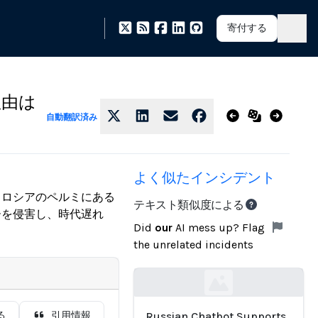
寄付する
理由は
自動翻訳済み
よく似たインシデント
き、ロシアのペルミにある
テキスト類似度による
ーを侵害し、時代遅れ
Did
our
AI mess up? Flag
the unrelated incidents
Loading...
る
引用情報
Russian Chatbot Supports