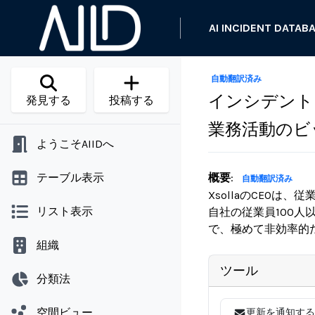
AI INCIDENT DATAB
自動翻訳済み
インシデント 1
発見する
投稿する
業務活動のビ
ようこそAIIDへ
テーブル表示
概要
:
自動翻訳済み
XsollaのCEO
リスト表示
自社の従業員100
で、極めて非効率的
組織
ツール
分類法
空間ビュー
更新を通知する