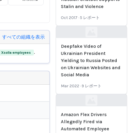
Stalin and Violence
Oct 2017
·
5
レポート
Loading...
すべての組織を表示
Deepfake Video of
.
Xsolla employees
Ukrainian President
Yielding to Russia Posted
on Ukrainian Websites and
Social Media
Mar 2022
·
9
レポート
Loading...
Amazon Flex Drivers
Allegedly Fired via
Automated Employee