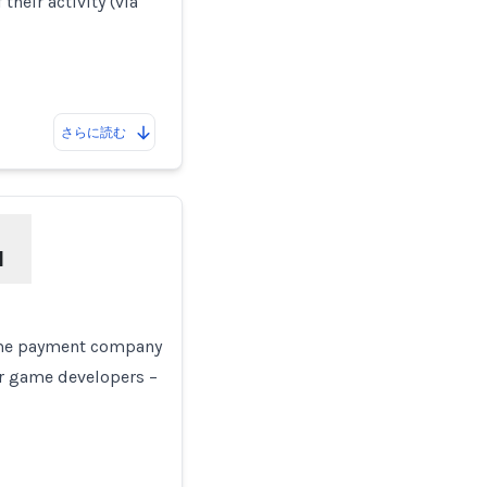
heir activity (via
さらに読む
l
game payment company
r game developers –