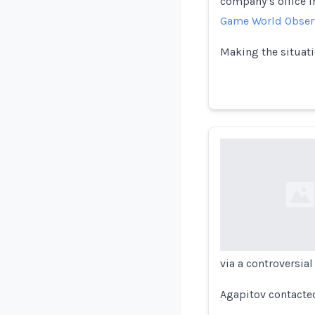
company’s office i
Game World Obser
Making the situat
Loading...
via a controversia
Agapitov contacte