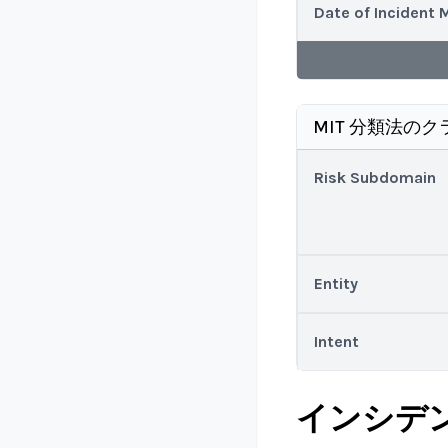
Date of Incident 
MIT 分類法のク
Risk Subdomain
Entity
Intent
インシデ