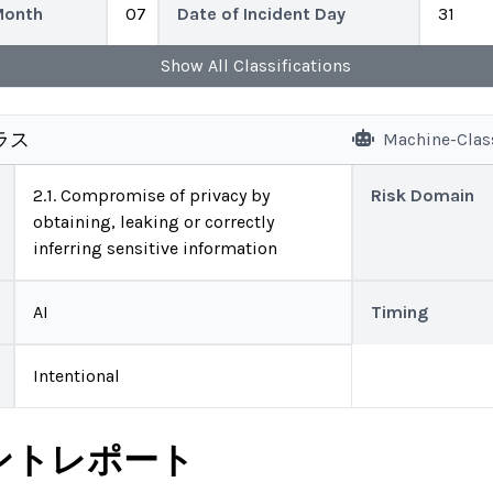
Month
07
Date of Incident Day
31
Show
All
Classifications
ラス
Machine-Clas
2.1. Compromise of privacy by
Risk Domain
obtaining, leaking or correctly
inferring sensitive information
AI
Timing
Intentional
ントレポート