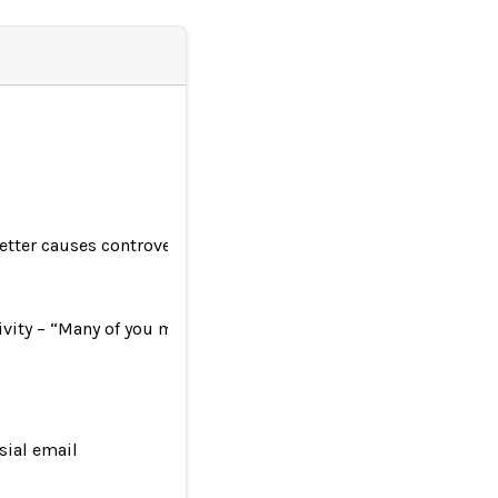
letter causes controversy
vity – “Many of you might be shocked, but I truly believe that X
sial email