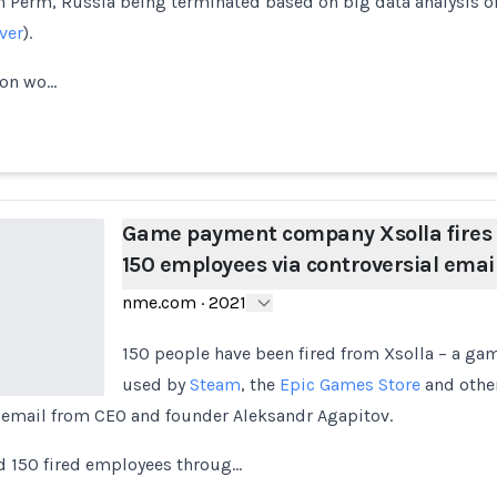
n Perm, Russia being terminated based on big data analysis of t
ver
).
ion wo…
Game payment company Xsolla fires
150 employees via controversial emai
nme.com
·
2021
150 people have been fired from Xsolla – a 
used by
Steam
, the
Epic Games Store
and othe
l email from CEO and founder Aleksandr Agapitov.
d 150 fired employees throug…