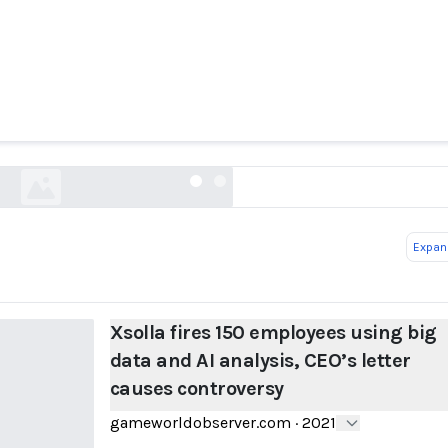
es 150 employees using big data and AI analysis, 
causes controversy
gameworldobserver.com
Expand
Xsolla fires 150 employees using big
data and AI analysis, CEO’s letter
causes controversy
gameworldobserver.com
·
2021