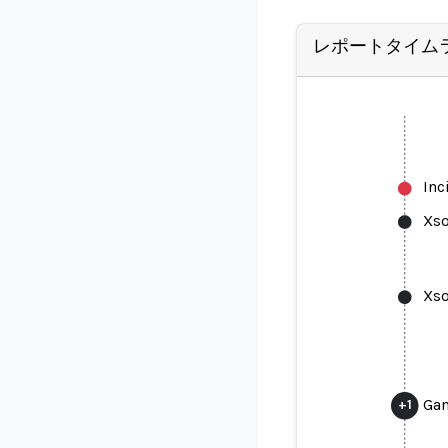
レポートタイム
Inc
Xso
Xso
Gam
+
1