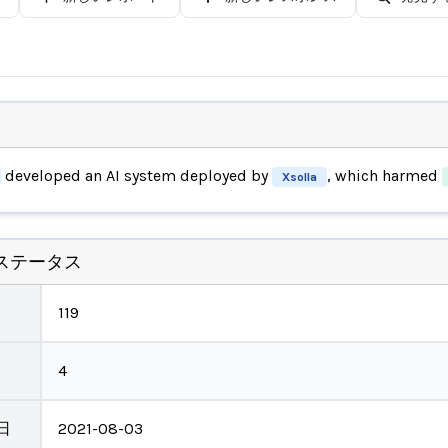
developed an AI system deployed by
, which harmed
Xsolla
ステータス
119
4
日
2021-08-03