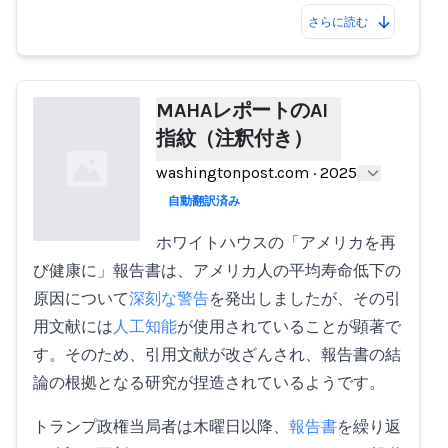
さらに読む
MAHAレポートのAI
指紋（注釈付き）
washingtonpost.com
·
2025
自動翻訳済み
ホワイトハウスの「アメリカを再
び健康に」報告書は、アメリカ人の平均寿命低下の
Loading...
原因について
深刻な警告
を発出しましたが、その引
用文献には
人工知能
が使用されていることが顕著で
す。そのため、引用文献が改ざんされ、報告書の結
論の根拠となる研究が捏造されているようです。
トランプ政権当局者は木曜日以降、
報告書
を繰り返