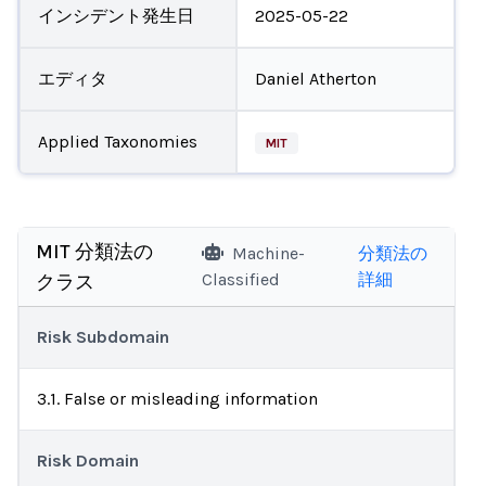
インシデント発生日
2025-05-22
エディタ
Daniel Atherton
Applied Taxonomies
MIT
MIT 分類法の
Machine-
分類法の
Classified
詳細
クラス
Risk Subdomain
3.1. False or misleading information
Risk Domain