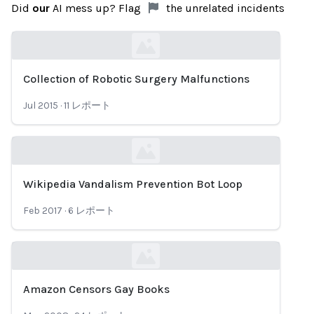
Did
our
AI mess up? Flag
the unrelated incidents
Collection of Robotic Surgery Malfunctions
Loading...
Jul 2015
·
11
レポート
Wikipedia Vandalism Prevention Bot Loop
Loading...
Feb 2017
·
6
レポート
Amazon Censors Gay Books
Loading...