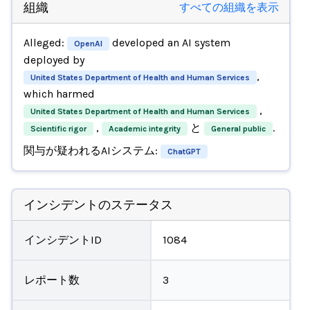
組織
すべての組織を表示
Alleged:
developed an AI system
OpenAI
deployed by
,
United States Department of Health and Human Services
which harmed
,
United States Department of Health and Human Services
,
と
.
Scientific rigor
Academic integrity
General public
関与が疑われるAIシステム:
ChatGPT
インシデントのステータス
インシデントID
1084
レポート数
3