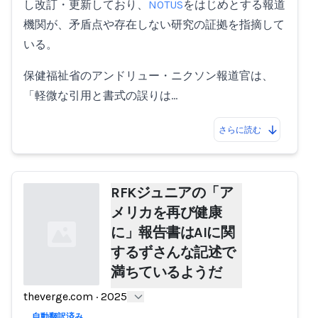
し改訂・更新しており、
NOTUS
をはじめとする報道
機関が、矛盾点や存在しない研究の証拠を指摘して
いる。
保健福祉省のアンドリュー・ニクソン報道官は、
「軽微な引用と書式の誤りは…
さらに読む
RFKジュニアの「ア
メリカを再び健康
に」報告書はAIに関
するずさんな記述で
満ちているようだ
theverge.com
·
2025
Loading...
自動翻訳済み