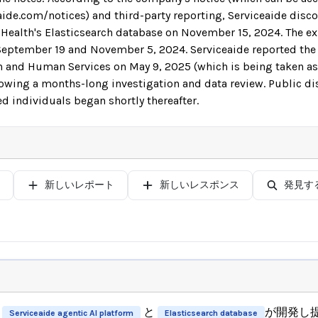
ide.com/notices) and third-party reporting, Serviceaide disco
 Health's Elasticsearch database on November 15, 2024. The e
eptember 19 and November 5, 2024. Serviceaide reported the b
 and Human Services on May 9, 2025 (which is being taken as 
ollowing a months-long investigation and data review. Public d
ted individuals began shortly thereafter.
新しいレポート
新しいレスポンス
発見す
と
が開発し提
Serviceaide agentic AI platform
Elasticsearch database