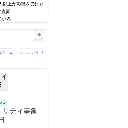
人以上が影響を受けた
らせ 2025年5
エージェンティックAIテ
に直面
ている
Loading...
 All
Collapse All
ィイ
日
ンス
セキュリティ事象
日