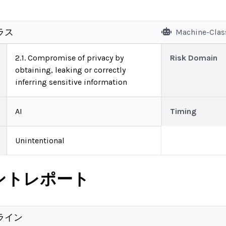
ラス
Machine-Clas
2.1. Compromise of privacy by
Risk Domain
obtaining, leaking or correctly
inferring sensitive information
AI
Timing
Unintentional
ントレポート
ライン