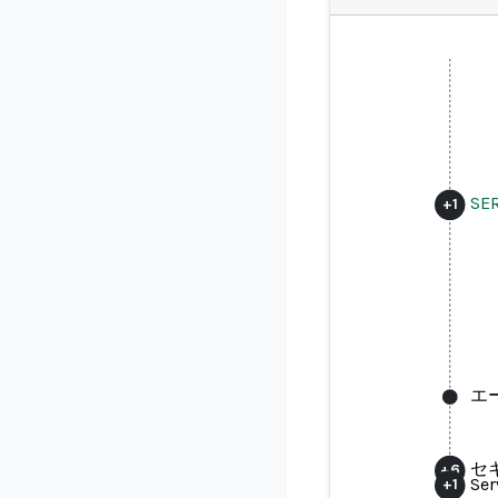
SE
+
1
エ
セ
+
6
S
+
1