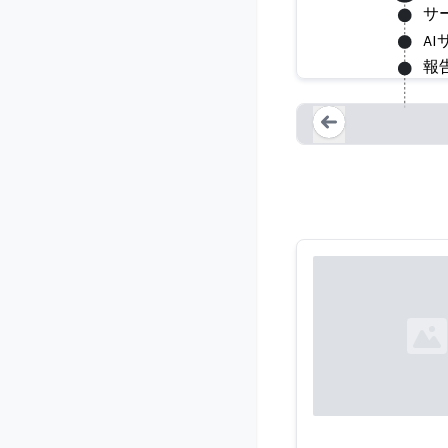
サ
SERVIC
A
報
Loading...
Loading...