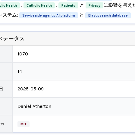
,
,
と
に影響を与え
olic Health
Catholic Health
Patients
Privacy
システム:
と
Serviceaide agentic AI platform
Elasticsearch database
ステータス
1070
14
日
2025-05-09
Daniel Atherton
es
MIT