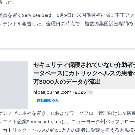
告した。
点を置くServiceaideは、5月9日に米国保健福祉省に不正
シデントを報告した。金曜日の時点で、複数の集団訴訟専門の
セキュリティ保護されていない介助者
ータベースにカトリックヘルスの患者4
万3000人のデータが流出
hipaajournal.com
·
2025
自動翻訳済み
サンノゼに本社を置き、ITおよびワークフロー管理向けにAI搭
イト企業Serviceaide, Inc.は、ニューヨーク州バッファ
、カトリック・ヘルスの約50万人の患者に影響を与える大規模