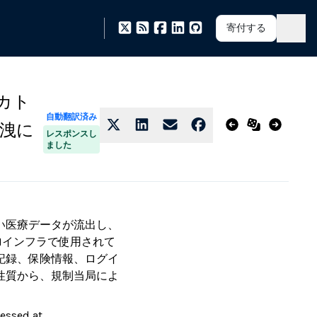
寄付する
がカト
自動翻訳済み
漏洩に
レスポンスし
ました
性の高い医療データが流出し、
型AIインフラで使用されて
医療記録、保険情報、ログイ
性質から、規制当局によ
cessed at