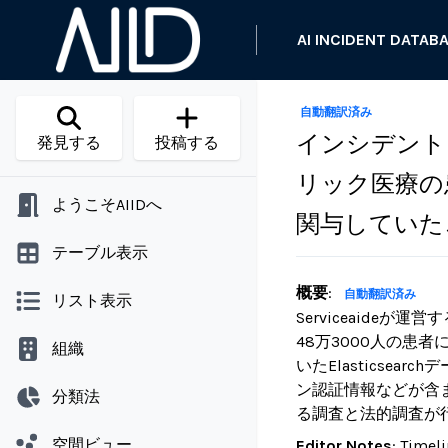
AI INCIDENT DATAB
自動翻訳済み
インシデント 1
発見する
投稿する
リック医療の
ようこそAIIDへ
関与していた
テーブル表示
概要
:
自動翻訳済み
リスト表示
Serviceaideが
48万3000人の患者
組織
いたElastics
ン認証情報などが含
分類法
る調査と法的調査が
空間ビュー
Editor Notes
:
Timeli