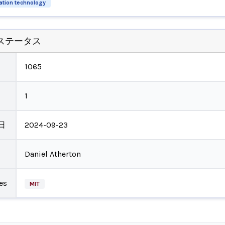
ation technology
ステータス
1065
1
日
2024-09-23
Daniel Atherton
es
MIT