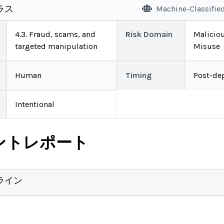
ラス
Machine-Classifie
4.3. Fraud, scams, and
Risk Domain
Malicio
targeted manipulation
Misuse
Human
Timing
Post-de
Intentional
ントレポート
ライン