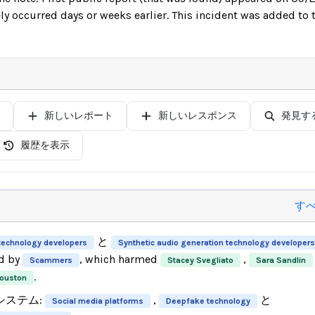
ly occurred days or weeks earlier. This incident was added to
新しいレポート
新しいレスポンス
発見す
履歴を表示
す
と
technology developers
Synthetic audio generation technology developers
d by
, which harmed
,
Scammers
Stacey Svegliato
Sara Sandlin
.
Houston
システム:
,
と
Social media platforms
Deepfake technology