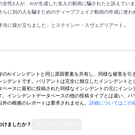
の女性2人が、AIが生成した友人の動画に騙されたと訴えてい
さらに別の人を騙すためのディープフェイク動画の作成に使わ
本当に腹が立ちました」とステイシー・スヴェグリアート…
ト
存のAIインシデントと同じ原因要素を共有し、同様な被害を引
ンシデントです。バリアントは完全に独立したインシデントと
タベースに最初に投稿された同様なインシデントの元にインシ
す。インシデントデータベースの他の投稿タイプとは違い、バ
以外の根拠のレポートは要求されません。
詳細についてはこの
つけましたか？
バリアントを提出