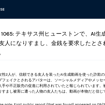
ASE
1065: テキサス州ヒューストンで、AI生
友人になりすまし、金銭を要求したとさ
。
女性2人が、信頼できる友人を装ったAI生成動画を使った詐欺
プフェイクとされるアバターは、ソーシャルメディアやメッセ
入手や不正販売の促進に利用されていたと報じられています。
りすまし被害に遭った人物の友人たちは、動画が本物だと信じ
ne note: First public report (that was found) appeared on 09/