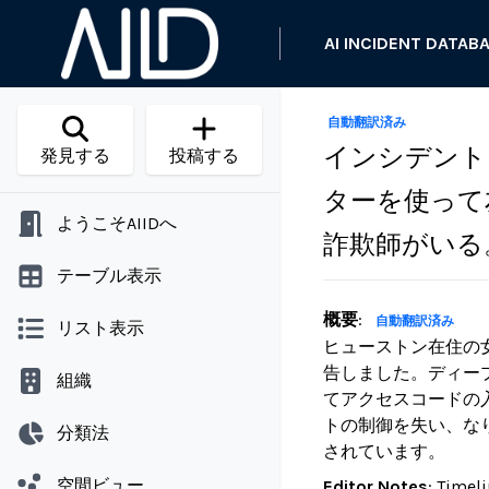
AI INCIDENT DATAB
自動翻訳済み
インシデント 
発見する
投稿する
ターを使って
ようこそAIIDへ
詐欺師がいる
テーブル表示
概要
:
自動翻訳済み
リスト表示
ヒューストン在住の
告しました。ディー
組織
てアクセスコードの
トの制御を失い、な
分類法
されています。
空間ビュー
Editor Notes
:
Timeli