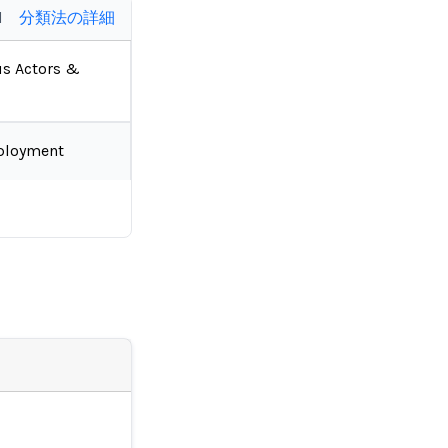
d
分類法の詳細
us Actors &
ployment