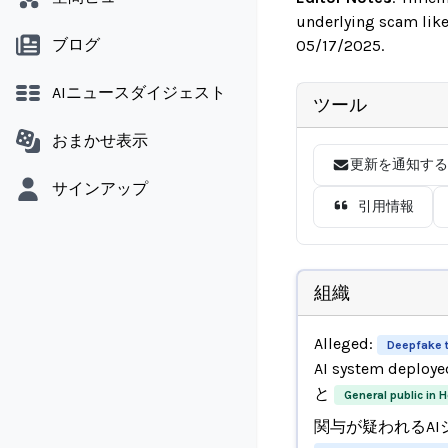
underlying scam like
ブログ
05/17/2025.
AIニュースダイジェスト
ツール
おまかせ表示
更新を通知する
サインアップ
引用情報
組織
Alleged:
Deepfake 
AI system deploye
と
General public in 
関与が疑われるAI