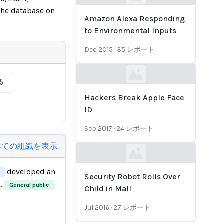
Loading...
 the database on
Amazon Alexa Responding
to Environmental Inputs
Dec 2015
·
35
レポート
Loading...
る
Hackers Break Apple Face
ID
Sep 2017
·
24
レポート
べての組織を表示
Loading...
developed an
Security Robot Rolls Over
,
General public
Child in Mall
Jul 2016
·
27
レポート