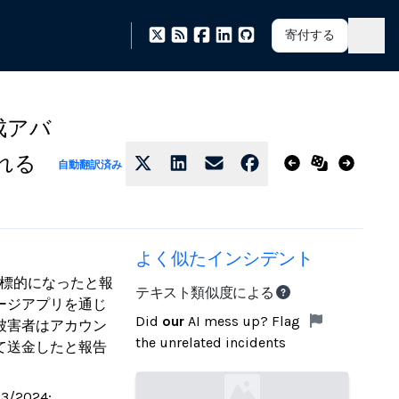
寄付する
成アバ
れる
自動翻訳済み
よく似たインシデント
の標的になったと報
テキスト類似度による
ージアプリを通じ
Did
our
AI mess up? Flag
被害者はアカウン
the unrelated incidents
て送金したと報告
23/2024;