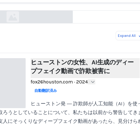
fox26houston.com
Expand All
ヒューストンの女性、AI生成のディー
プフェイク動画で詐欺被害に
fox26houston.com
·
2024
自動翻訳済み
ヒューストン発 ― 詐欺師が人工知能（AI）を
取ろうとしていることについて、私たちは以前から警告してき
友人にそっくりなディープフェイク動画があったら、見分けら