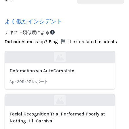
よく似たインシデント
テキスト類似度による
Did
our
AI mess up? Flag
the unrelated incidents
Defamation via AutoComplete
Loading...
Apr 2011
·
27
レポート
Facial Recognition Trial Performed Poorly at
Loading...
Notting Hill Carnival