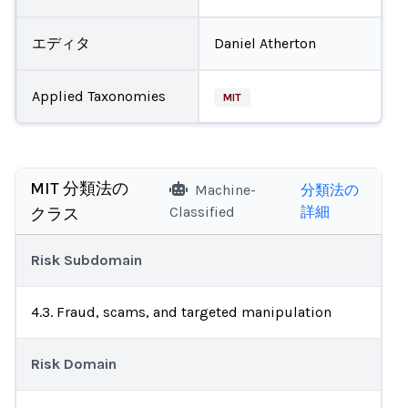
エディタ
Daniel Atherton
Applied Taxonomies
MIT
MIT 分類法の
Machine-
分類法の
Classified
詳細
クラス
Risk Subdomain
4.3. Fraud, scams, and targeted manipulation
Risk Domain