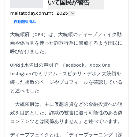
いて国民が警告
maltatoday.com.mt
·
2025
Loading...
自動翻訳済み
大統領府（OPR）は、大統領のディープフェイク動
画や偽写真を使った詐欺行為に警戒するよう国民に
呼びかけました。
OPRは水曜日の声明で、Facebook、Xbox One、
Instagramでミリアム・スピテリ・デボノ大統領を
装った複数のページやプロフィールを確認している
と述べました。
「大統領府は、主に仮想通貨などの金融投資への誘
致を目的とした、詐欺の被害に遭う可能性のある偽
コンテンツとは関係ありません」と述べています。
ディープフェイクとは、「ディープラーニング（深