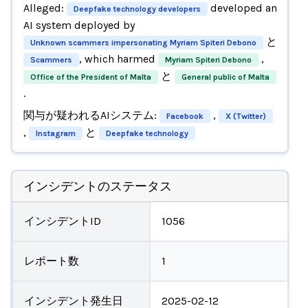
Alleged:
developed an
Deepfake technology developers
AI system deployed by
と
Unknown scammers impersonating Myriam Spiteri Debono
, which harmed
,
Scammers
Myriam Spiteri Debono
と
Office of the President of Malta
General public of Malta
.
関与が疑われるAIシステム:
,
Facebook
X (Twitter)
,
と
Instagram
Deepfake technology
インシデントのステータス
インシデントID
1056
レポート数
1
インシデント発生日
2025-02-12