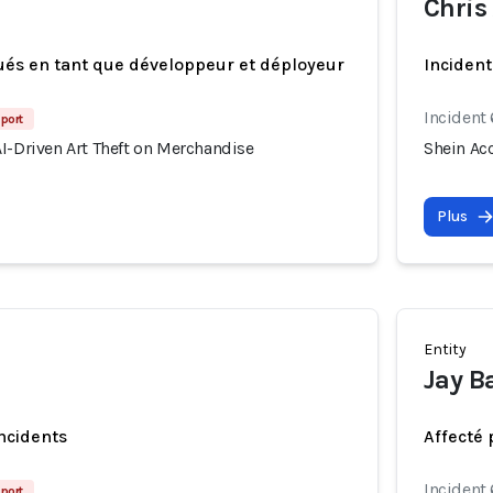
Chris
ués en tant que développeur et déployeur
Incident
Incident
port
I-Driven Art Theft on Merchandise
Shein Ac
Plus
Entity
Jay B
incidents
Affecté 
Incident
port