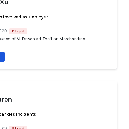
 Xu
s involved as Deployer
 629
2 Report
cused of AI-Driven Art Theft on Merchandise
aron
par des incidents
 629
2 Report