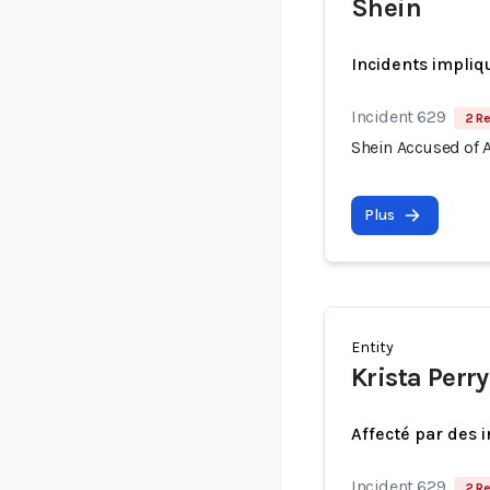
Shein
Incidents impliq
Incident 629
2 Re
Shein Accused of A
Plus
Entity
Krista Perry
Affecté par des 
Incident 629
2 Re