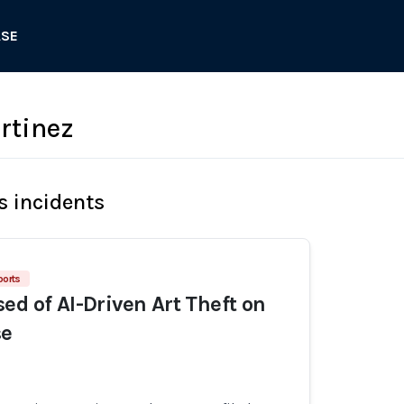
ASE
rtinez
s incidents
ports
ed of AI-Driven Art Theft on
se