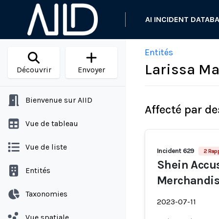
AI INCIDENT DATAB
Entités
Larissa Ma
Découvrir
Envoyer
Bienvenue sur AIID
Affecté par de
Vue de tableau
Vue de liste
Incident 629
2 Rap
Shein Accus
Entités
Merchandi
Taxonomies
2023-07-11
Vue spatiale