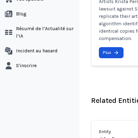
Artists Krista Per
lawsuit against S
Blog
replicate their ar
algorithm identifi
Résumé de l’Actualité sur
identical copies 
l’IA
compensation.
Incident au hasard
Plus
S'inscrire
Related Entiti
Entity