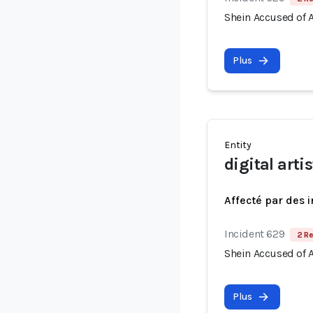
Shein Accused of A
Plus
Entity
digital artis
Affecté par des 
Incident 629
2 Re
Shein Accused of A
Plus