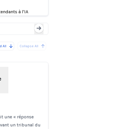
s à cause de
Les thérapeutes hum
endants à l'IA
Loading...
 All
Collapse All
e
ait une « réponse
evant un tribunal du