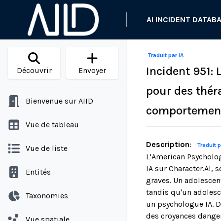
AI INCIDENT DATAB
Traduit par IA
Incident 951: 
Découvrir
Envoyer
pour des thér
Bienvenue sur AIID
comportement
Vue de tableau
Description
:
Traduit p
Vue de liste
L'American Psychologi
IA sur Character.AI, 
Entités
graves. Un adolescent
tandis qu'un adolesc
Taxonomies
un psychologue IA. D
des croyances danger
Vue spatiale