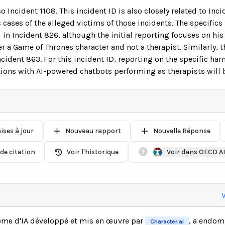
so Incident 1108. This incident ID is also closely related to In
 cases of the alleged victims of those incidents. The specifics
ed in Incident 826, although the initial reporting focuses on his
r a Game of Thrones character and not a therapist. Similarly, 
Incident 863. For this incident ID, reporting on the specific ha
ctions with AI-powered chatbots performing as therapists will 
ises à jour
Nouveau rapport
Nouvelle Réponse
de citation
Voir l'historique
Voir dans OECD A
V
ème d'IA développé et mis en œuvre par
, a endo
Character.ai