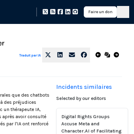
Faire un don
er
Traduit par IA
Incidents similaires
érales que des chatbots
Selected by our editors
 à des préjudices
ec un thérapeute IA,
s après avoir consulté
Digital Rights Groups
s par l'IA ont renforcé
Accuse Meta and
Character.AI of Facilitating