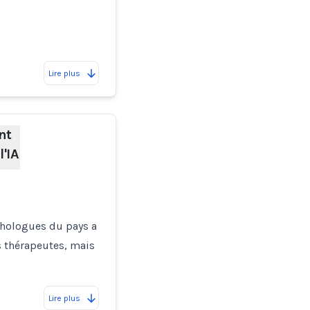
Lire plus
nt
l'IA
chologues du pays a
es thérapeutes, mais
Lire plus