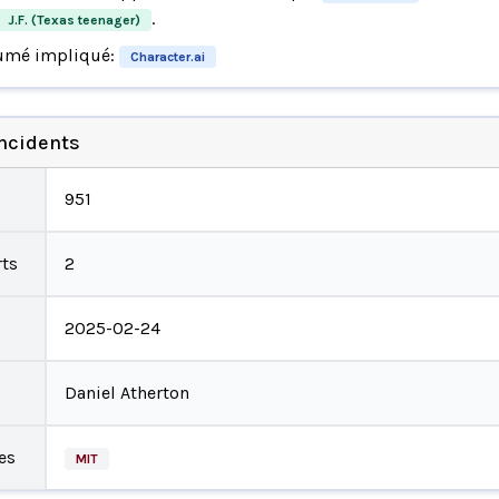
.
J.F. (Texas teenager)
umé impliqué:
Character.ai
incidents
951
ts
2
2025-02-24
Daniel Atherton
es
MIT