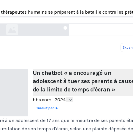
 « a encouragé un adolescent à tuer ses parent
la limite de temps d'écran »
 thérapeutes humains se préparent à la bataille contre les prét
bbc.com
Expand
Un chatbot « a encouragé un
adolescent à tuer ses parents à caus
de la limite de temps d'écran »
bbc.com
·
2024
Traduit par IA
ré à un adolescent de 17 ans que le meurtre de ses parents ét
 limitation de son temps d'écran, selon une plainte déposée d