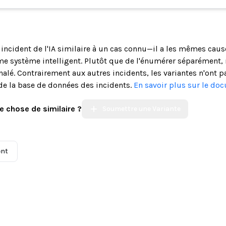
n incident de l'IA similaire à un cas connu—il a les mêmes cau
système intelligent. Plutôt que de l'énumérer séparément, n
alé. Contrairement aux autres incidents, les variantes n'ont p
de la base de données des incidents.
En savoir plus sur le do
e chose de similaire ?
Soumettre une Variante
ent