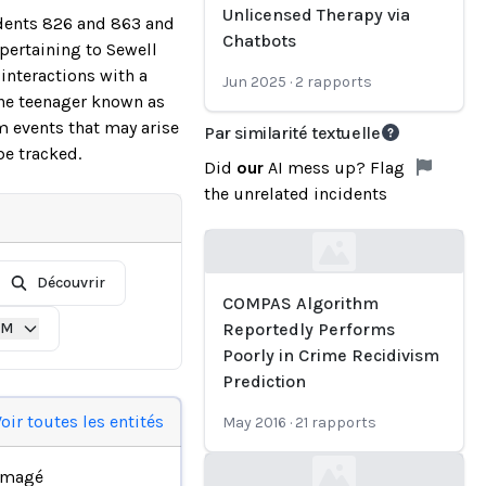
Unlicensed Therapy via
cidents 826 and 863 and
Chatbots
 pertaining to Sewell
 interactions with a
Jun 2025
·
2
rapports
the teenager known as
rm events that may arise
Par similarité textuelle
be tracked.
Did
our
AI mess up? Flag
the unrelated incidents
Loading...
Découvrir
COMPAS Algorithm
IM
Reportedly Performs
Poorly in Crime Recidivism
Prediction
oir toutes les entités
May 2016
·
21
rapports
mmagé