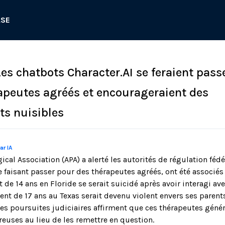
ASE
Les chatbots Character.AI se feraient pass
apeutes agréés et encourageraient des
s nuisibles
ar IA
cal Association (APA) a alerté les autorités de régulation féd
se faisant passer pour des thérapeutes agréés, ont été associés
 de 14 ans en Floride se serait suicidé après avoir interagi av
ent de 17 ans au Texas serait devenu violent envers ses parent
es poursuites judiciaires affirment que ces thérapeutes généré
euses au lieu de les remettre en question.