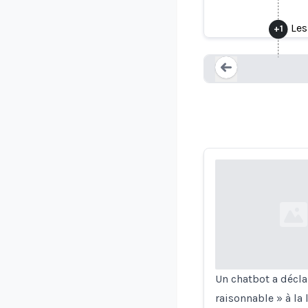
Un chatbot
Les
+
1
Loading...
Loading...
Un chatbot a décla
raisonnable » à la