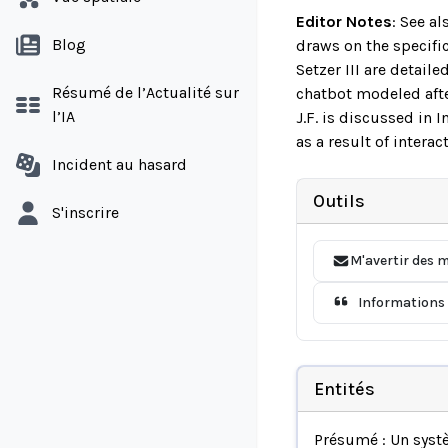
Editor Notes
:
See al
Blog
draws on the specific
Setzer III are detail
Résumé de l’Actualité sur
chatbot modeled afte
l’IA
J.F. is discussed in 
as a result of intera
Incident au hasard
Outils
S'inscrire
M'avertir des m
Informations 
Entités
Présumé : Un syst