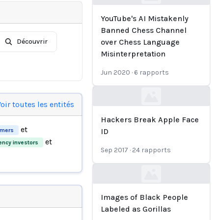
Loading...
YouTube's AI Mistakenly
Banned Chess Channel
Découvrir
over Chess Language
Misinterpretation
Jun 2020
·
6
rapports
Loading...
oir toutes les entités
Hackers Break Apple Face
et
mers
ID
et
ency investors
Sep 2017
·
24
rapports
Loading...
Images of Black People
Labeled as Gorillas