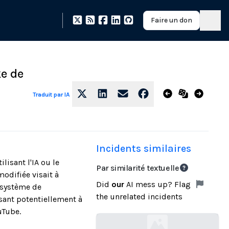
Faire un don
ke de
Traduit par IA
Incidents similaires
lisant l'IA ou le
Par similarité textuelle
odifiée visait à
Did
our
AI mess up? Flag
 système de
the unrelated incidents
osant potentiellement à
uTube.