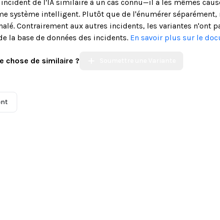
n incident de l'IA similaire à un cas connu—il a les mêmes cau
système intelligent. Plutôt que de l'énumérer séparément, n
alé. Contrairement aux autres incidents, les variantes n'ont p
de la base de données des incidents.
En savoir plus sur le do
e chose de similaire ?
Soumettre une Variante
ent