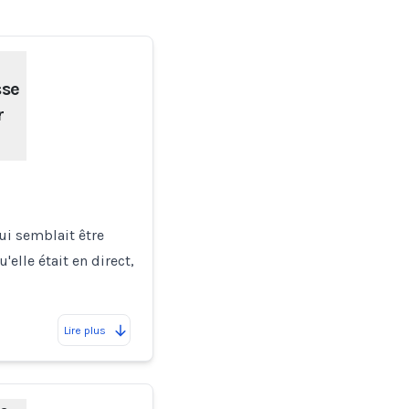
sse
r
ui semblait être
'elle était en direct,
Lire plus