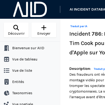
AI INCIDENT DATAB
Traduit par IA
Incident 786:
Découvrir
Envoyer
Tim Cook pou
Bienvenue sur AIID
d'Apple sur Y
Vue de tableau
Description
:
Traduit p
Vue de liste
Des fraudeurs ont réu
montage vidéo pour 
Entités
tromper les spectate
cryptomonnaies. La v
Taxonomies
l'arnaque avant d'êt
Vue spatiale