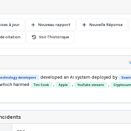
ises à jour
Nouveau rapport
Nouvelle Réponse
de citation
Voir l'historique
V
developed an AI system deployed by
technology developers
Scam
 which harmed
,
,
,
Tim Cook
Apple
YouTube viewers
Cryptocurr
incidents