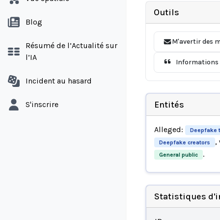
Outils
Blog
M'avertir des m
Résumé de l’Actualité sur
l’IA
Informations 
Incident au hasard
Entités
S'inscrire
Alleged:
Deepfake 
,
Deepfake creators
.
General public
Statistiques d'