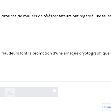
 dizaines de milliers de téléspectateurs ont regardé une fau
 fraudeurs font la promotion d'une arnaque cryptographiqu
ines de milliers de téléspectateurs ont regardé 
arnaque cryptographique d'Apple sur YouTub
theverge.com
Expand