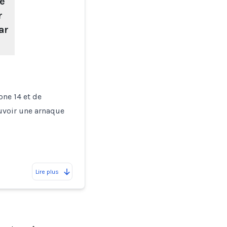
e
r
ar
one 14 et de
uvoir une arnaque
Lire plus