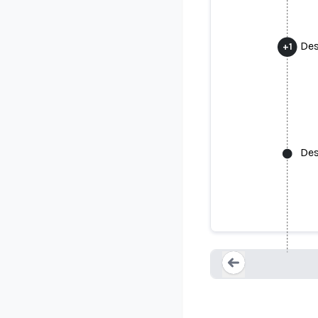
Des
+
1
Des
Des diza
Loading...