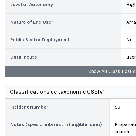
Level of Autonomy
Hig
Nature of End User
Ama
Public Sector Deployment
No
Data Inputs
user
Show
All
Classificati
Classifications de taxonomie CSETv1
Incident Number
53
Notes (special interest intangible harm)
Propagati
search