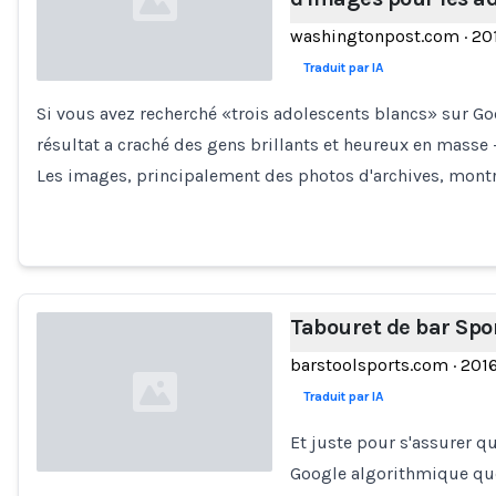
washingtonpost.com
·
20
Traduit par IA
Si vous avez recherché «trois adolescents blancs» sur Go
Loading...
résultat a craché des gens brillants et heureux en masse 
Les images, principalement des photos d'archives, mont
Tabouret de bar Spo
barstoolsports.com
·
201
Traduit par IA
Et juste pour s'assurer q
Google algorithmique que 