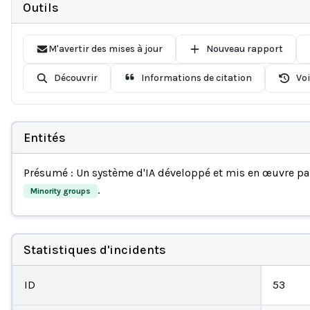
Outils
M'avertir des mises à jour
Nouveau rapport
Découvrir
Informations de citation
Voi
Entités
Présumé : Un système d'IA développé et mis en œuvre p
.
Minority groups
Statistiques d'incidents
ID
53