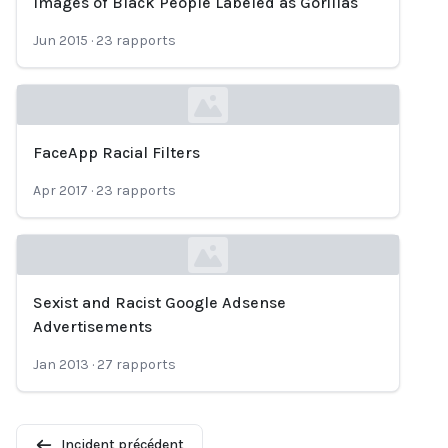
Images of Black People Labeled as Gorillas
Loading...
Jun 2015
·
23
rapports
FaceApp Racial Filters
Loading...
Apr 2017
·
23
rapports
Sexist and Racist Google Adsense
Loading...
Advertisements
Jan 2013
·
27
rapports
Incident précédent