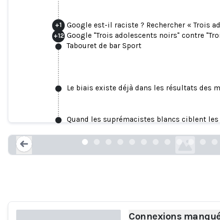
Google est-il raciste ? Rechercher « Trois a
+
1
Google "Trois adolescents noirs" contre "Tr
+
12
Tabouret de bar Sport
Le biais existe déjà dans les résultats des m
Connexions manquées : ce que les moteur
femmes
Quand les suprémacistes blancs ciblent les
safiyaunoble.files.wordpr
Loading...
Connexions manquées