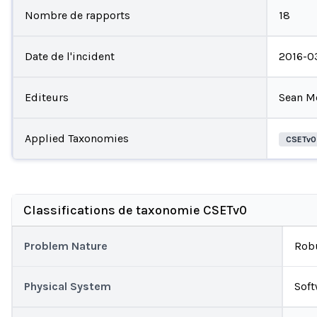
Nombre de rapports
18
Date de l'incident
2016-0
Editeurs
Sean M
Applied Taxonomies
CSETv0
Classifications de taxonomie CSETv0
Problem Nature
Robu
Physical System
Soft