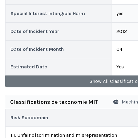
Special Interest Intangible Harm
yes
Date of Incident Year
2012
Date of Incident Month
04
Estimated Date
Yes
Show
All
Classificati
Classifications de taxonomie MIT
Machin
Risk Subdomain
1.1. Unfair discrimination and misrepresentation