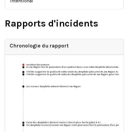
Intentional
Rapports d'incidents
Chronologie du rapport
Incident Occurrence
AI Joe Rogan fait la promotion d'un produit dans une vidéo Deepfake déconcertante
TikTok supprime la publicité vidéo virale du deepfake présumé de Joe Rogan AI
TikTok supprime la publicité vidéo du deepfake présumé de Joe Rogan pour violation de la 
Les escrocs Deepfake adorent devenir Joe Rogan
Faire des deepfakes devient moins cher et plus facile grâce à A.I.
Un deepfake insensé envoie Joe Rogan viral pour avoir fait la promotion d'un produit dont i