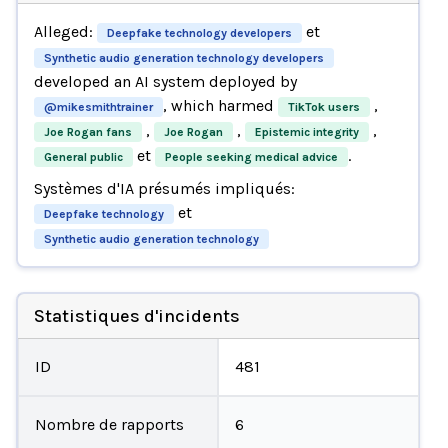
Alleged:
et
Deepfake technology developers
Synthetic audio generation technology developers
developed an AI system deployed by
, which harmed
,
@mikesmithtrainer
TikTok users
,
,
,
Joe Rogan fans
Joe Rogan
Epistemic integrity
et
.
General public
People seeking medical advice
Systèmes d'IA présumés impliqués:
et
Deepfake technology
Synthetic audio generation technology
Statistiques d'incidents
ID
481
Nombre de rapports
6