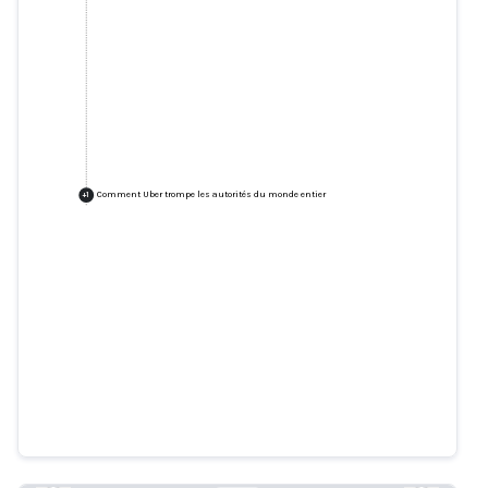
Comment Uber trompe les autorités du monde entier
+
1
Comment Uber trompe les
autorités du monde entier
nytimes.com