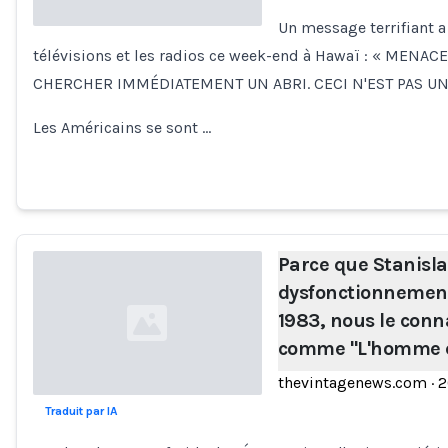
Un message terrifiant a 
télévisions et les radios ce week-end à Hawaï : « MENA
Loading...
CHERCHER IMMÉDIATEMENT UN ABRI. CECI N'EST PAS UN
Les Américains se sont …
Parce que Stanisla
dysfonctionnement
1983, nous le conn
comme "L'homme q
thevintagenews.com
·
2
Traduit par IA
Loading...