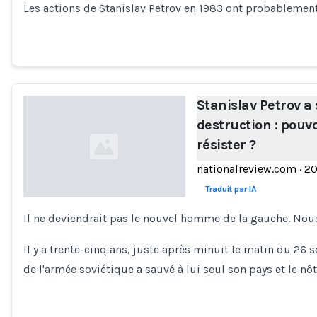
Les actions de Stanislav Petrov en 1983 ont probablement
Stanislav Petrov a
destruction : pouv
résister ?
nationalreview.com
·
20
Traduit par IA
Il ne deviendrait pas le nouvel homme de la gauche. Nou
Loading...
Il y a trente-cinq ans, juste après minuit le matin du 26 
de l'armée soviétique a sauvé à lui seul son pays et le nô