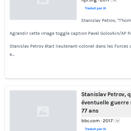
Traduit par IA
Stanislav Petrov, "l'h
Loading...
Agrandir cette image toggle caption Pavel Golovkin/AP P
Stanislav Petrov était lieutenant-colonel dans les Forces 
e…
Stanislav Petrov, q
éventuelle guerre 
77 ans
bbc.com
·
2017
Traduit par IA