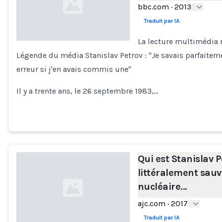
bbc.com
·
2013
Traduit par IA
La lecture multimédia n
Légende du média Stanislav Petrov : ''Je savais parfaite
Loading...
erreur si j'en avais commis une''
Il y a trente ans, le 26 septembre 1983,…
Qui est Stanislav 
littéralement sau
nucléaire...
ajc.com
·
2017
Traduit par IA