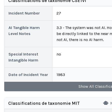
Classifications de taxonomie CSETv1
Incident Number
27
AI Tangible Harm
3.3 - The system was not AI. H
Level Notes
be directly linked to the near 
not AI, there is no AI harm.
Special Interest
no
Intangible Harm
Date of Incident Year
1983
Show
All
Classific
Classifications de taxonomie MIT