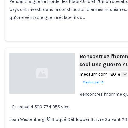
Pendant la guerre froide, les États-Unis et l'Union soviét
pays ont investi dans la construction d'armes nucléaires.
qu'une véritable guerre éclate, ils s…
Rencontrez l'homme
seul une guerre nu
medium.com
·
2018
Traduit par IA
Rencontrez l'homme qui 
Loading...
…Et sauvé 4 590 774 355 vies
Joan Westenberg 🌈 Bloqué Débloquer Suivre Suivant 23