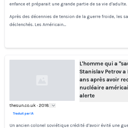
enfance et préparait une grande partie de sa vie d'adulte.
Loading...
Après des décennies de tension de la guerre froide, les sat
déclenchés. Les Américain…
L'homme qui a "sa
Stanislav Petrov a
ans après avoir re
nucléaire américai
alerte
thesun.co.uk
·
2018
Loading...
Traduit par IA
Un ancien colonel soviétique crédité d'avoir évité une guer