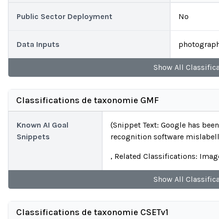
Public Sector Deployment
No
Data Inputs
photograph
Show
All
Classific
Classifications de taxonomie GMF
Known AI Goal
(Snippet Text: Google has been
Snippets
recognition software mislabell
, Related Classifications: Ima
Show
All
Classific
Classifications de taxonomie CSETv1