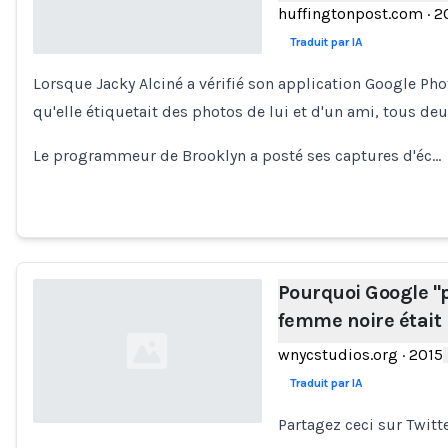
huffingtonpost.com
·
2
Traduit par IA
Lorsque Jacky Alciné a vérifié son application Google Pho
Loading...
qu'elle étiquetait des photos de lui et d'un ami, tous de
Le programmeur de Brooklyn a posté ses captures d'éc…
Pourquoi Google "p
femme noire était 
wnycstudios.org
·
2015
Traduit par IA
Partagez ceci sur Twitt