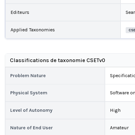
Editeurs
Sean
Applied Taxonomies
CS
Classifications de taxonomie CSETv0
Problem Nature
Specificati
Physical System
Software on
Level of Autonomy
High
Nature of End User
Amateur