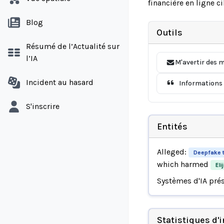
financière en ligne c
Blog
Outils
Résumé de l’Actualité sur
l’IA
M'avertir des m
Incident au hasard
Informations 
S'inscrire
Entités
Alleged:
Deepfake 
which harmed
Eli
Systèmes d'IA pré
Statistiques d'