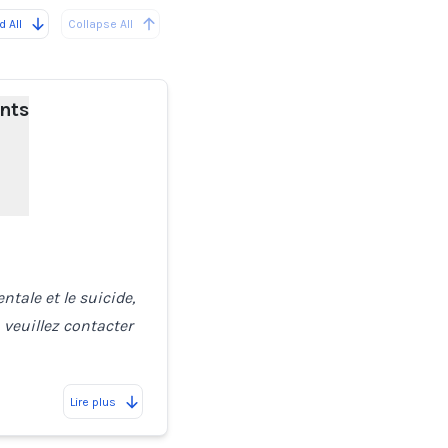
 All
Collapse All
ents
ntale et le suicide,
 veuillez contacter
Lire plus