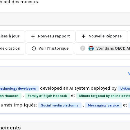
iblant des mineurs.
ises à jour
Nouveau rapport
Nouvelle Réponse
de citation
Voir l'historique
Voir dans OECD A
V
developed an AI system deployed by
technology developers
Unkno
,
et
jah Heacock
Family of Elijah Heacock
Minors targeted by online sext
sumés impliqués:
,
et
Social media platforms
Messaging service
incidents