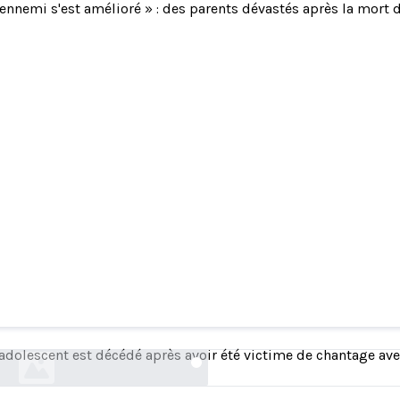
'ennemi s'est amélioré » : des parents dévastés après la mort
 s'est amélioré » : des parents dévastés après l
scente du Kentucky suite à une opération de se
courier-journal.com
adolescent est décédé après avoir été victime de chantage avec