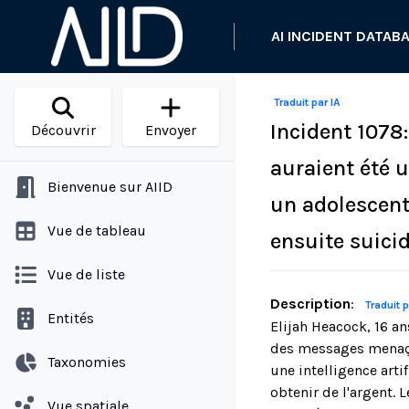
AI INCIDENT DATAB
Traduit par IA
Incident 1078
Découvrir
Envoyer
auraient été 
Bienvenue sur AIID
un adolescent
Vue de tableau
ensuite suicid
Vue de liste
Description
:
Traduit p
Entités
Elijah Heacock, 16 an
des messages menaça
Taxonomies
une intelligence arti
obtenir de l'argent. 
Vue spatiale