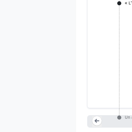
« L
« L'ennemi
adole
Un 
Loading...