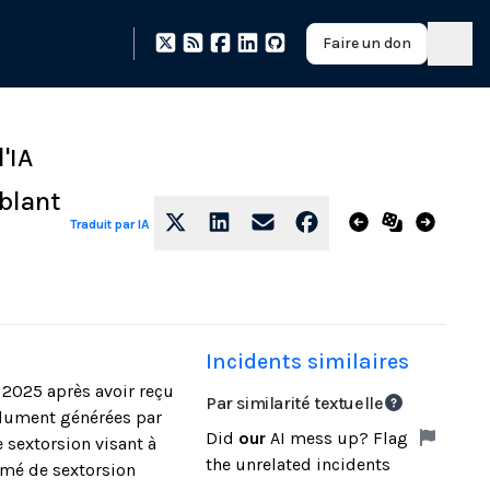
Faire un don
'IA
iblant
Traduit par IA
Incidents similaires
r 2025 après avoir reçu
Par similarité textuelle
ndument générées par
Did
our
AI mess up? Flag
e sextorsion visant à
the unrelated incidents
sumé de sextorsion