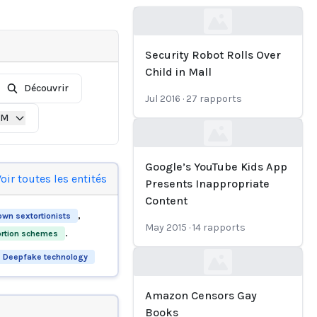
Loading...
Security Robot Rolls Over
Child in Mall
Découvrir
Jul 2016
·
27
rapports
IM
Loading...
Google’s YouTube Kids App
oir toutes les entités
Presents Inappropriate
Content
,
wn sextortionists
May 2015
·
14
rapports
.
ortion schemes
Deepfake technology
Loading...
Amazon Censors Gay
Books