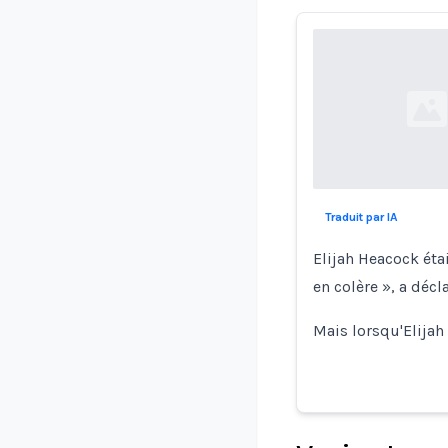
Loading...
Traduit par IA
Elijah Heacock étai
en colère », a déc
Mais lorsqu'Elija