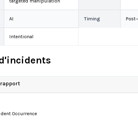
targeted manipulation
AI
Timing
Post
Intentional
d'incidents
 rapport
ident Occurrence