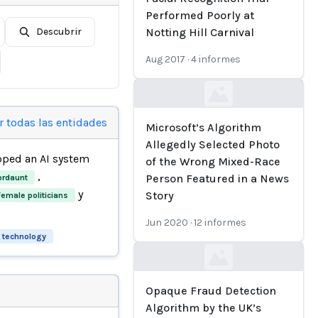
Performed Poorly at
Descubrir
Notting Hill Carnival
Aug 2017
·
4
informes
Loading...
r todas las entidades
Microsoft’s Algorithm
Allegedly Selected Photo
ped an AI system
of the Wrong Mixed-Race
,
Person Featured in a News
rdaunt
y
Story
Female politicians
Jun 2020
·
12
informes
 technology
Loading...
Opaque Fraud Detection
Algorithm by the UK’s