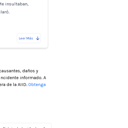
Me insultaban,
laró.
Leer Más
causantes, daños y
incidente informado. A
ra de la AIID.
Obtenga