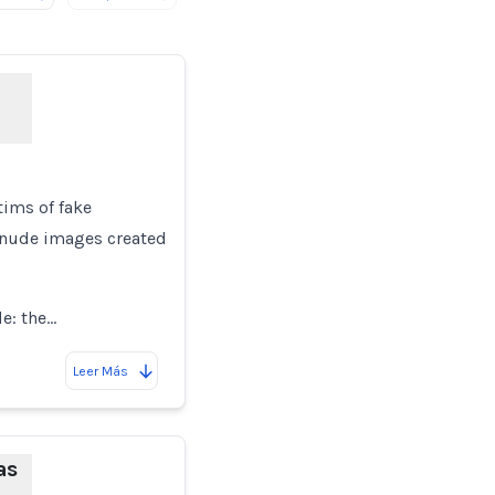
tims of fake
n nude images created
e: the…
Leer Más
as