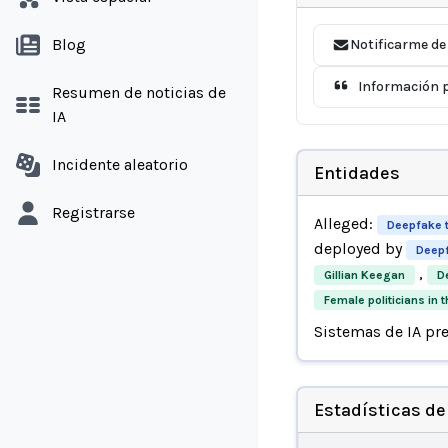
Blog
Notificarme de
Información p
Resumen de noticias de
IA
Incidente aleatorio
Entidades
Registrarse
Alleged:
Deepfake 
deployed by
Deepf
,
Gillian Keegan
D
Female politicians in
Sistemas de IA pr
Estadísticas de