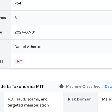
754
mes
3
te
2024-07-01
Daniel Atherton
es
MIT
 de la Taxonomía MIT
Machine-Classified
Det
4.3. Fraud, scams, and
Risk Domain
Malic
targeted manipulation