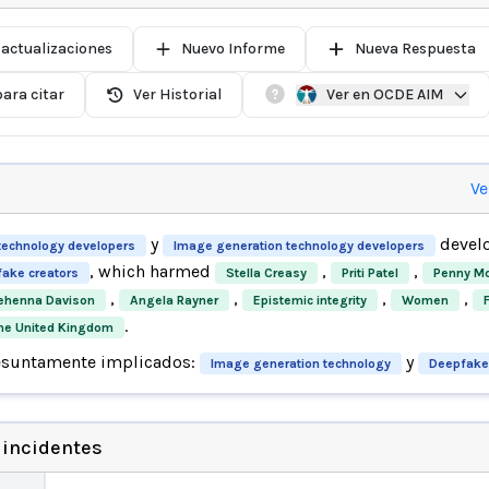
 actualizaciones
Nuevo Informe
Nueva Respuesta
ara citar
Ver Historial
Ver en OCDE AIM
Ve
y
develo
technology developers
Image generation technology developers
, which harmed
,
,
ake creators
Stella Creasy
Priti Patel
Penny Mo
,
,
,
,
ehenna Davison
Angela Rayner
Epistemic integrity
Women
.
 the United Kingdom
esuntamente implicados:
y
Image generation technology
Deepfake
 incidentes