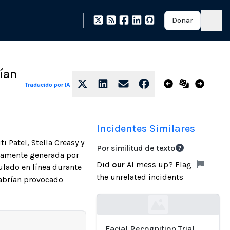
Donar
rían
Traducido por IA
Incidentes Similares
 Patel, Stella Creasy y
Por similitud de texto
stamente generada por
Did
our
AI mess up? Flag
ulado en línea durante
the unrelated incidents
habrían provocado
Loading...
Facial Recognition Trial