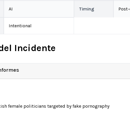
AI
Timing
Post
Intentional
del Incidente
Informes
tish female politicians targeted by fake pornography