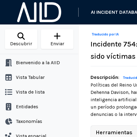
AI INCIDENT DATAB
Traducido por IA
Incidente 754
Descubrir
Enviar
sido víctimas
Bienvenido a la AIID
Vista Tabular
Descripción
:
Traducid
Políticas del Reino U
Vista de lista
Dehenna Davison, ha
inteligencia artifici
Entidades
un período prolonga
denuncias o la interv
Taxonomías
Herramientas
Vista espacial