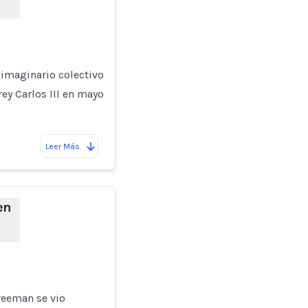
 imaginario colectivo
rey Carlos III en mayo
Leer Más
en
reeman se vio