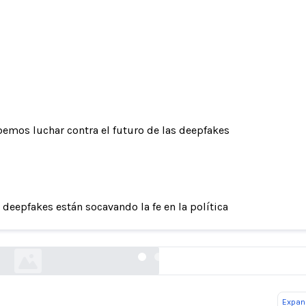
emos luchar contra el futuro de las deepfakes
 deepfakes están socavando la fe en la política
tish female politicians targeted by fake pornog
theguardian.com
Expand