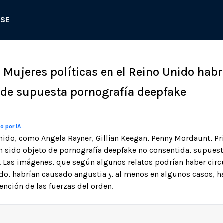
ASE
: Mujeres políticas en el Reino Unido hab
 de supuesta pornografía deepfake
o por IA
nido, como Angela Rayner, Gillian Keegan, Penny Mordaunt, Priti
n sido objeto de pornografía deepfake no consentida, supue
al. Las imágenes, que según algunos relatos podrían haber circ
do, habrían causado angustia y, al menos en algunos casos, 
ención de las fuerzas del orden.