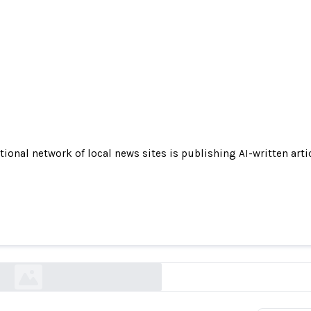
tional network of local news sites is publishing AI-written arti
al network of local news sites is publishing AI-
icles under fake bylines. Experts are raising ala
cnn.com