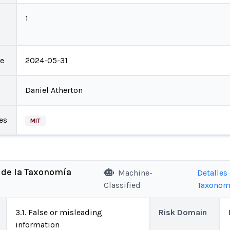
1
te
2024-05-31
Daniel Atherton
es
MIT
 de la Taxonomía
Machine-
Detalles 
Classified
Taxonom
3.1. False or misleading
Risk Domain
information