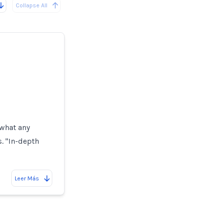
Collapse All
 what any
. "In-depth
Leer Más