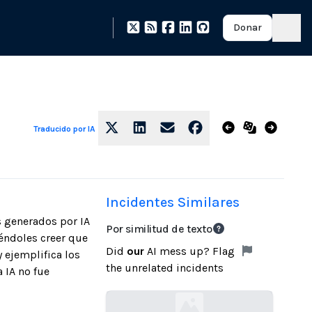
Donar
Traducido por IA
Incidentes Similares
s generados por IA
Por similitud de texto
iéndoles creer que
Did
our
AI mess up? Flag
y ejemplifica los
the unrelated incidents
a IA no fue