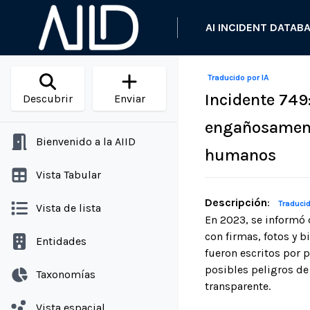
AI INCIDENT DATAB
Traducido por IA
Incidente 749
Descubrir
Enviar
engañosamente
Bienvenido a la AIID
humanos
Vista Tabular
Descripción
:
Traducid
Vista de lista
En 2023, se informó 
con firmas, fotos y 
Entidades
fueron escritos por p
posibles peligros de 
Taxonomías
transparente.
Vista espacial