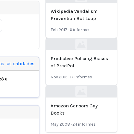
Loading...
Wikipedia Vandalism
Prevention Bot Loop
Feb 2017
·
6
informes
Loading...
Predictive Policing Biases
as las entidades
of PredPol
Nov 2015
·
17
informes
có a
Loading...
Amazon Censors Gay
Books
May 2008
·
24
informes