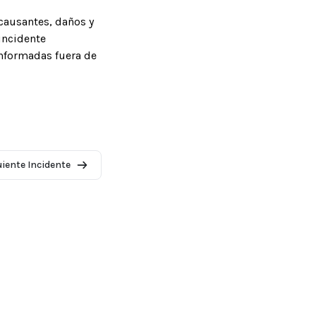
causantes, daños y
incidente
informadas fuera de
uiente Incidente