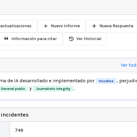
 actualizaciones
Nuevo Informe
Nueva Respuesta
Información para citar
Ver Historial
Ver tod
ema de IA desarrollado e implementado por
, perjudi
Hoodline
y
.
General public
Journalistic integrity
 incidentes
749