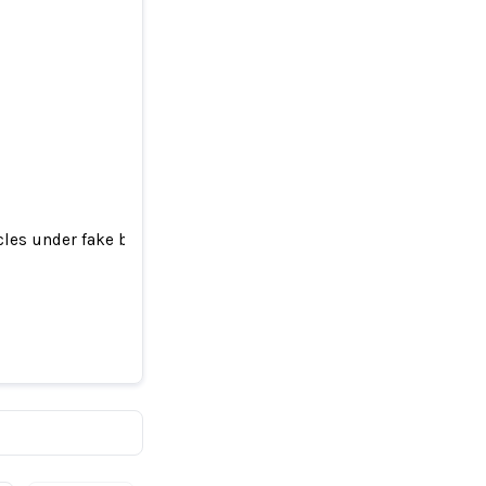
cles under fake bylines. Experts are raising alarm
written
rm