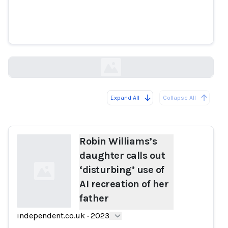
Robin Williams’s daughter calls
out ‘disturbing’ use of AI
recreation of her father
independent.co.uk
Expand All
Collapse All
Loading...
Robin Williams’s
daughter calls out
‘disturbing’ use of
AI recreation of her
father
independent.co.uk
·
2023