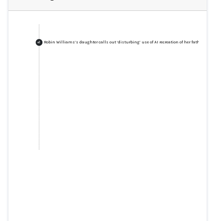
Robin Williams’s daughter calls out ‘disturbing’ use of AI recreation of her father
+
1