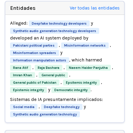
Entidades
Ver todas las entidades
Alleged:
y
Deepfake technology developers
Synthetic audio generation technology developers
developed an AI system deployed by
,
,
Pakistani political parties
Misinformation networks
y
Misinformation spreaders
, which harmed
Information manipulation actors
,
,
,
Rana Atif
Raja Bashara
Naeem Haider Panjutha
,
,
Imran Khan
General public
,
,
General public of Pakistan
Epsitemic integrity
y
.
Epistemic integrity
Democratic integrity
Sistemas de IA presuntamente implicados:
,
y
Social media
Deepfake technology
Synthetic audio generation technology