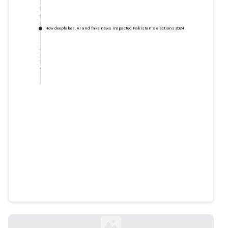
How deepfakes, AI and fake news impacted Pakistan’s elections 2024
How deepfakes, AI and fake news
impacted Pakistan’s elections
2024
samaa.tv