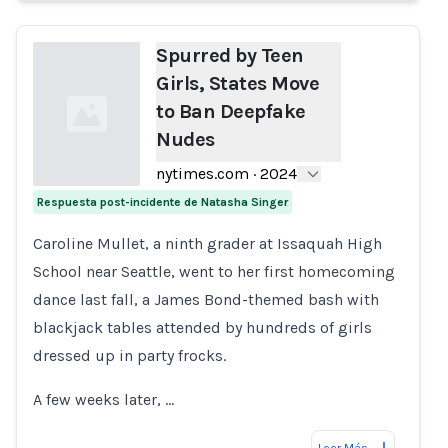
Spurred by Teen
Girls, States Move
to Ban Deepfake
Nudes
nytimes.com
·
2024
Respuesta post-incidente de Natasha Singer
Loading...
Caroline Mullet, a ninth grader at Issaquah High
School near Seattle, went to her first homecoming
dance last fall, a James Bond-themed bash with
blackjack tables attended by hundreds of girls
dressed up in party frocks.
A few weeks later, …
Leer Más