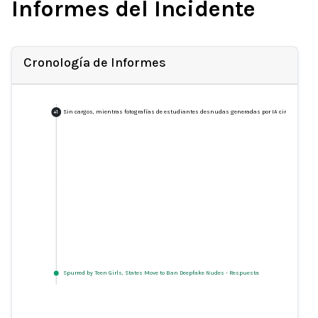
Informes del Incidente
Cronología de Informes
Sin cargos, mientras fotografías de estudiantes desnudas generadas por IA circulan por 
+
1
Spurred by Teen Girls, States Move to Ban Deepfake Nudes
-
Respuesta