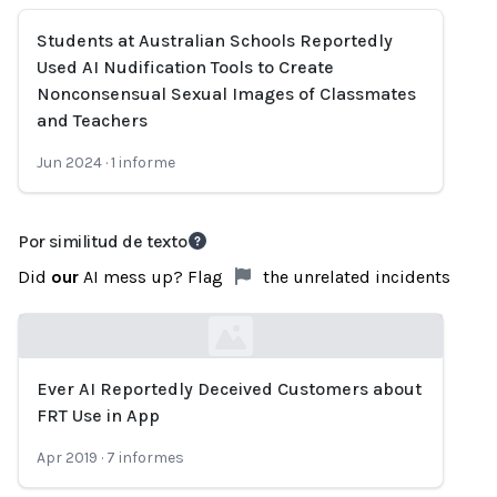
Students at Australian Schools Reportedly
Used AI Nudification Tools to Create
Nonconsensual Sexual Images of Classmates
and Teachers
Jun 2024
·
1
informe
Por similitud de texto
Did
our
AI mess up? Flag
the unrelated incidents
Ever AI Reportedly Deceived Customers about
Loading...
FRT Use in App
Apr 2019
·
7
informes