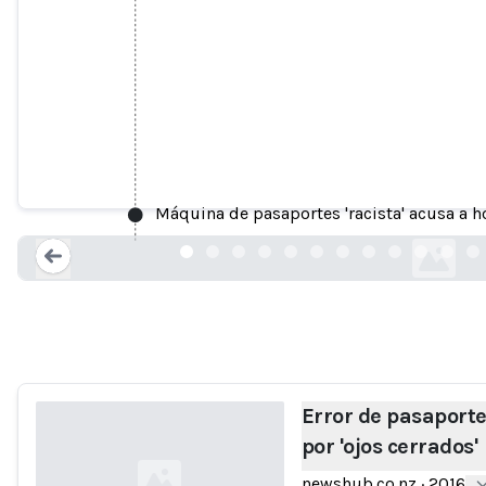
Error de pasaporte ve foto rechaz
Máquina de pasaportes 'racista' acusa a h
newshub.co.n
Loading...
Error de pasaporte
por 'ojos cerrados'
newshub.co.nz
·
2016