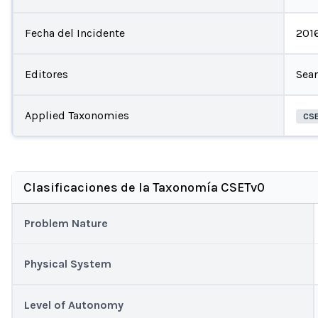
Fecha del Incidente
201
Editores
Sea
Applied Taxonomies
CS
Clasificaciones de la Taxonomía CSETv0
Problem Nature
Physical System
Level of Autonomy