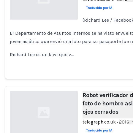
Traducido por IA
(Richard Lee / Faceboo
Loading...
El Departamento de Asuntos Internos se ha visto envuel
joven asiático que envió una foto para su pasaporte fue 
Richard Lee es un kiwi que v…
Robot verificador 
foto de hombre asi
ojos cerrados
telegraph.co.uk
·
2016
Traducido por IA