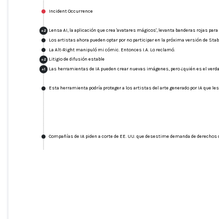
Incident Occurrence
Lensa AI, la aplicación que crea 'avatares mágicos', levanta banderas rojas para
+
2
Los artistas ahora pueden optar por no participar en la próxima versión de Stab
La Alt-Right manipuló mi cómic. Entonces I.A. Lo reclamó.
Litigio de difusión estable
+
2
Las herramientas de IA pueden crear nuevas imágenes, pero ¿quién es el verda
+
1
Esta herramienta podría proteger a los artistas del arte generado por IA que les
Compañías de IA piden a corte de EE. UU. que desestime demanda de derechos d
Lensa AI, la aplicación que crea 'avatare
mágicos', levanta banderas rojas para lo