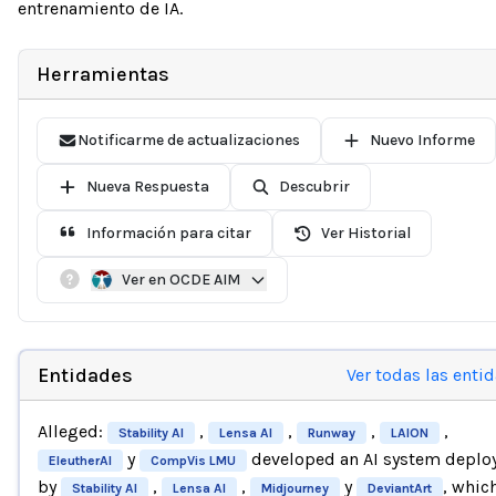
entrenamiento de IA.
Herramientas
Notificarme de actualizaciones
Nuevo Informe
Nueva Respuesta
Descubrir
Información para citar
Ver Historial
Ver en OCDE AIM
Entidades
Ver todas las enti
Alleged:
,
,
,
,
Stability AI
Lensa AI
Runway
LAION
y
developed an AI system deplo
EleutherAI
CompVis LMU
by
,
,
y
, whic
Stability AI
Lensa AI
Midjourney
DeviantArt