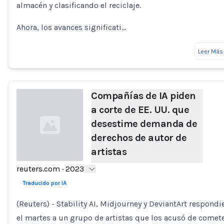
almacén y clasificando el reciclaje.
Ahora, los avances significati…
Leer Más
Compañías de IA piden
a corte de EE. UU. que
desestime demanda de
derechos de autor de
artistas
reuters.com
·
2023
Loading...
Traducido por IA
(Reuters) - Stability AI, Midjourney y DeviantArt respondi
el martes a un grupo de artistas que los acusó de comet