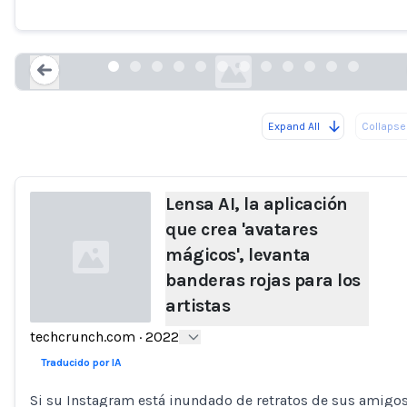
artistas
techcrunch.com
Expand All
Collapse 
Loading...
Lensa AI, la aplicación
que crea 'avatares
mágicos', levanta
banderas rojas para los
artistas
techcrunch.com
·
2022
Loading...
Traducido por IA
Si su Instagram está inundado de retratos de sus amigo