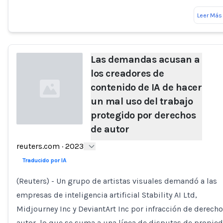
Leer Más
Las demandas acusan a
los creadores de
contenido de IA de hacer
un mal uso del trabajo
protegido por derechos
de autor
Loading...
reuters.com
·
2023
Traducido por IA
(Reuters) - Un grupo de artistas visuales demandó a las
empresas de inteligencia artificial Stability AI Ltd,
Midjourney Inc y DeviantArt Inc por infracción de derech
autor, lo que se suma a una línea de disputas de propie