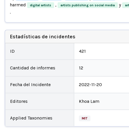
harmed
,
y
digital artists
artists publishing on social media
ar
.
Estadísticas de incidentes
ID
421
Cantidad de informes
12
Fecha del Incidente
2022-11-20
Editores
Khoa Lam
Applied Taxonomies
MIT