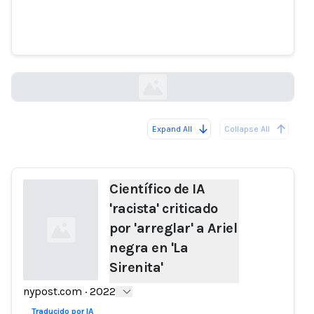
Científico de IA 'racista' criticado
por 'arreglar' a Ariel negra en 'La
Sirenita'
nypost.com
Expand All
Collapse All
Loading...
Científico de IA
'racista' criticado
por 'arreglar' a Ariel
negra en 'La
Sirenita'
nypost.com
·
2022
Loading...
Traducido por IA