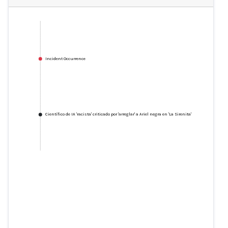
Incident Occurrence
Científico de IA 'racista' criticado por 'arreglar' a Ariel negra en 'La Sirenita'