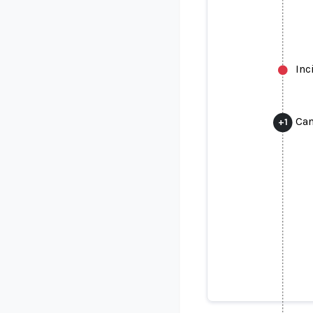
Inc
Can
+
1
Candida