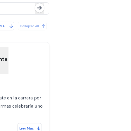
Loading...
 All
Collapse All
nte
e en la carrera por
ormas celebraría uno
Leer Más