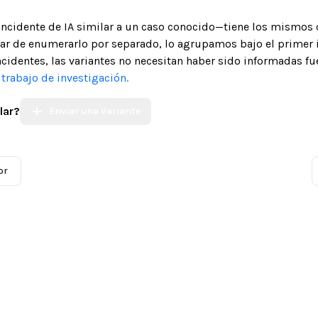
 incidente de IA similar a un caso conocido—tiene los mismos 
gar de enumerarlo por separado, lo agrupamos bajo el primer 
ncidentes, las variantes no necesitan haber sido informadas fue
trabajo de investigación.
lar?
Enviar una Variante
or