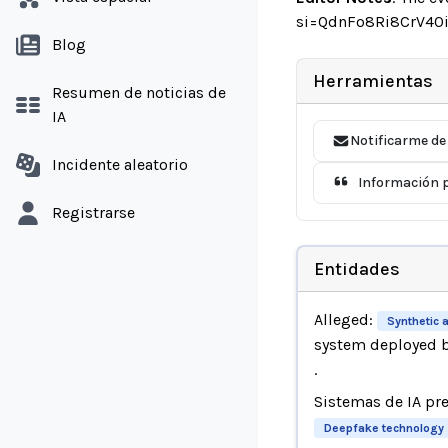
si=QdnFo8Ri8CrV40i
Blog
Herramientas
Resumen de noticias de
IA
Notificarme de
Incidente aleatorio
Información p
Registrarse
Entidades
Alleged:
Synthetic 
system deployed 
.
Sistemas de IA pr
Deepfake technology