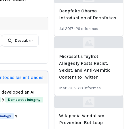
Loading...
Deepfake Obama
Introduction of Deepfakes
Jul 2017
·
29
informes
Descubrir
Loading...
Microsoft's TayBot
Allegedly Posts Racist,
Sexist, and Anti-Semitic
Content to Twitter
r todas las entidades
Mar 2016
·
28
informes
developed an AI
y
Democratic integrity
Loading...
y
Wikipedia Vandalism
hnology
Prevention Bot Loop