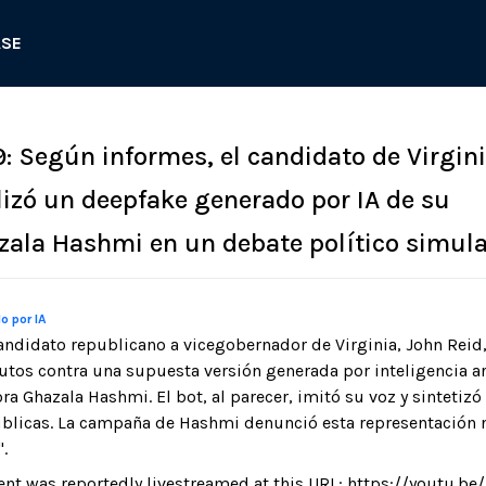
ASE
9: Según informes, el candidato de Virgini
ilizó un deepfake generado por IA de su
ala Hashmi en un debate político simula
o por IA
andidato republicano a vicegobernador de Virginia, John Reid,
tos contra una supuesta versión generada por inteligencia ar
ra Ghazala Hashmi. El bot, al parecer, imitó su voz y sintetiz
úblicas. La campaña de Hashmi denunció esta representación
.
ent was reportedly livestreamed at this URL: https://youtu.