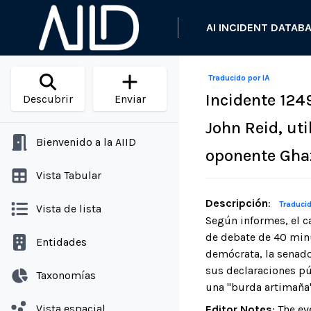
AI INCIDENT DATAB
Traducido por IA
Incidente 124
Descubrir
Enviar
John Reid, ut
Bienvenido a la AIID
oponente Ghaz
Vista Tabular
Descripción
:
Traducid
Vista de lista
Según informes, el c
de debate de 40 minu
Entidades
demócrata, la senado
sus declaraciones p
Taxonomías
una "burda artimaña"
Vista espacial
Editor Notes
:
The ev