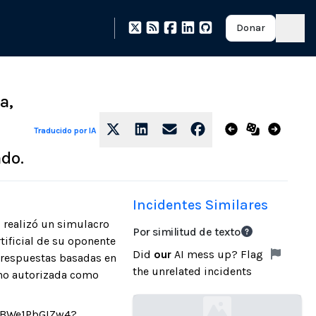
Donar
a,
Traducido por IA
do.
Incidentes Similares
 realizó un simulacro
Por similitud de texto
tificial de su oponente
Did
our
AI mess up? Flag
ó respuestas basadas en
the unrelated incidents
 no autorizada como
be/BWe1PbGIZw4?