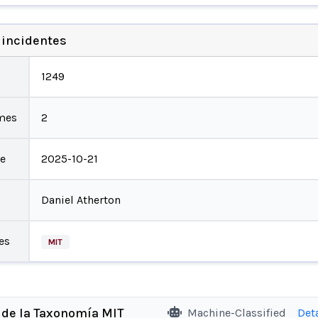
 incidentes
1249
mes
2
te
2025-10-21
Daniel Atherton
es
MIT
 de la Taxonomía MIT
Machine-Classified
Det