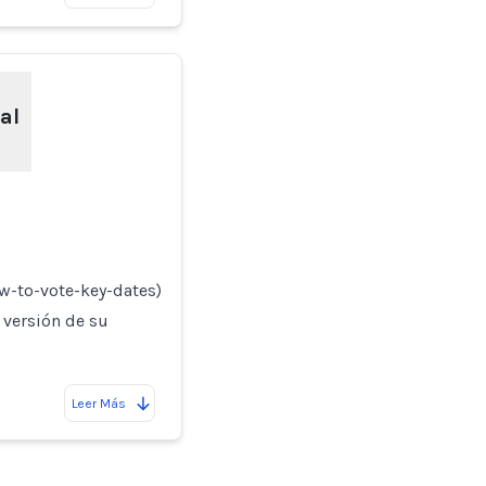
al
w-to-vote-key-dates)
 versión de su
Leer Más