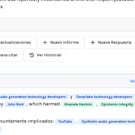
x.
 actualizaciones
Nuevo Informe
Nueva Respuesta
ara citar
Ver Historial
Ve
y
audio generation technology developers
Deepfake technology developers
by
, which harmed
,
John Reid
Ghazala Hashmi
Epistemic integrity
esuntamente implicados:
,
YouTube
Synthetic audio generation tec