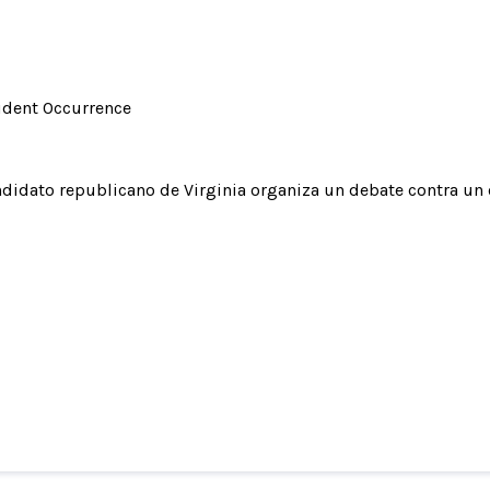
ident Occurrence
didato republicano de Virginia organiza un debate contra un o
to republicano de Virginia organiza un debate
oponente generado por inteligencia artificial
washingtonpost.com