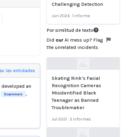
Challenging Detection
Jun 2024
·
1
informe
Por similitud de texto
Did
our
AI mess up? Flag
the unrelated incidents
Loading...
as las entidades
Skating Rink’s Facial
Recognition Cameras
developed an
Misidentified Black
,
Scammers
Teenager as Banned
Troublemaker
Jul 2021
·
3
informes