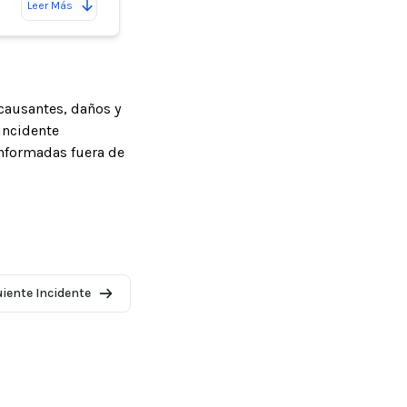
Leer Más
causantes, daños y
incidente
informadas fuera de
uiente Incidente