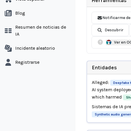
Herramientas
Blog
Notificarme de
Resumen de noticias de
Descubrir
IA
Ver en O
Incidente aleatorio
Registrarse
Entidades
Alleged:
Deepfake 
AI system deploye
which harmed
Sha
Sistemas de IA pr
Synthetic audio gener