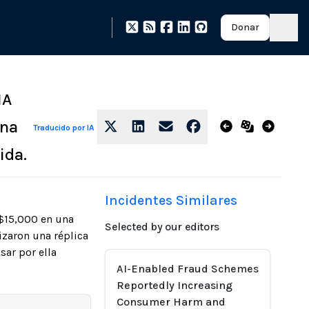
Donar
IA
una
Traducido por IA
ida.
Incidentes Similares
 $15,000 en una
Selected by our editors
lizaron una réplica
sar por ella
AI-Enabled Fraud Schemes
Reportedly Increasing
Consumer Harm and