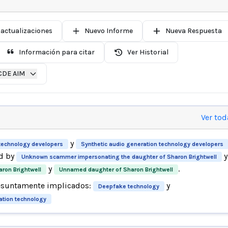
 actualizaciones
Nuevo Informe
Nueva Respuesta
Información para citar
Ver Historial
CDE AIM
Ver tod
y
technology developers
Synthetic audio generation technology developers
d by
y
Unknown scammer impersonating the daughter of Sharon Brightwell
y
.
ron Brightwell
Unnamed daughter of Sharon Brightwell
esuntamente implicados:
y
Deepfake technology
ation technology