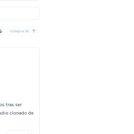
Collapse All
s tras ser
audio clonado de