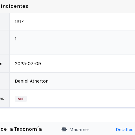
 incidentes
1217
1
te
2025-07-09
Daniel Atherton
es
MIT
 de la Taxonomía
Machine-
Detalles 