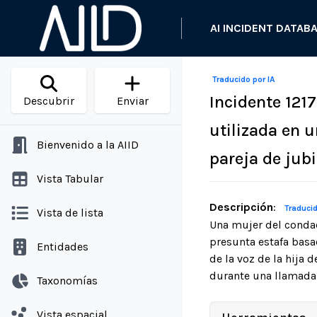
AI INCIDENT DATAB
Traducido por IA
Incidente 121
Descubrir
Enviar
utilizada en 
Bienvenido a la AIID
pareja de jubi
Vista Tabular
Descripción
:
Traducid
Vista de lista
Una mujer del conda
presunta estafa basad
Entidades
de la voz de la hija d
durante una llamada t
Taxonomías
Vista espacial