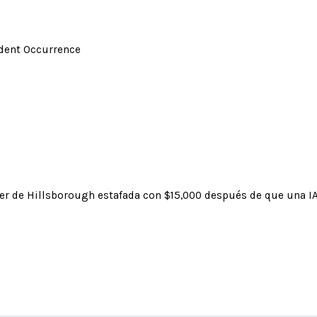
ident Occurrence
r de Hillsborough estafada con $15,000 después de que una IA 
illsborough estafada con $15,000 después de q
clonara la voz de su hija