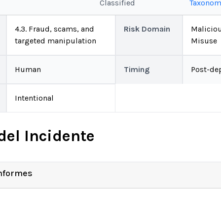
Classified
Taxonom
4.3. Fraud, scams, and
Risk Domain
Malicio
targeted manipulation
Misuse
Human
Timing
Post-de
Intentional
del Incidente
Informes