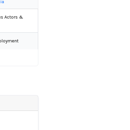
ía
us Actors &
ployment