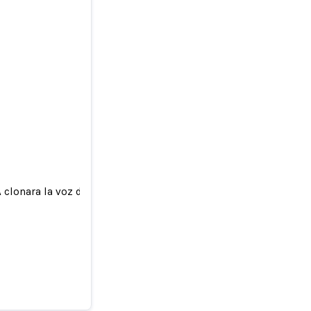
clonara la voz de su hija
ue una IA