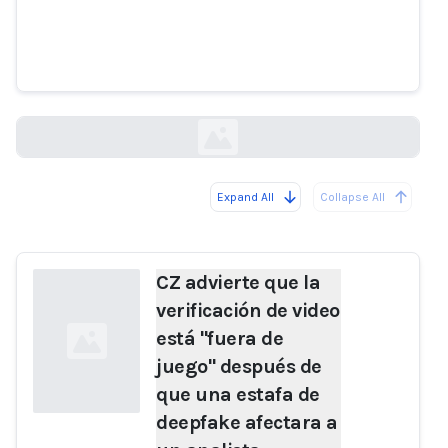
video está "fuera de juego"
después de que una estafa de
deepfake afectara a un analista.
coinedition.com
Expand All
Collapse All
Loading...
CZ advierte que la
verificación de video
está "fuera de
juego" después de
que una estafa de
deepfake afectara a