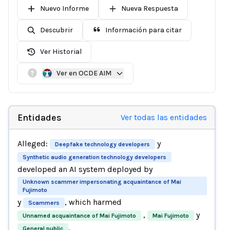
Nuevo Informe
Nueva Respuesta
Descubrir
Información para citar
Ver Historial
Ver en OCDE AIM
Entidades
Ver todas las entidades
Alleged:
y
Deepfake technology developers
Synthetic audio generation technology developers
developed an AI system deployed by
Unknown scammer impersonating acquaintance of Mai
Fujimoto
y
, which harmed
Scammers
,
y
Unnamed acquaintance of Mai Fujimoto
Mai Fujimoto
.
General public