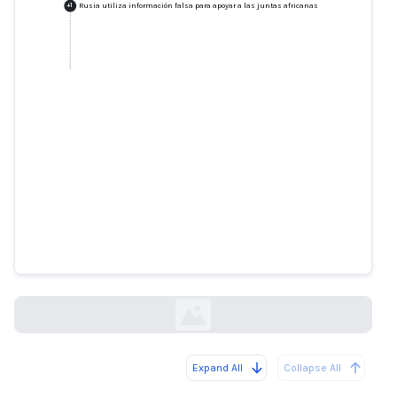
Rusia utiliza información falsa para apoyar a las juntas africanas
+
1
Rusia utiliza información falsa
para apoyar a las juntas
africanas
eurasiareview.com
Expand All
Collapse All
Loading...