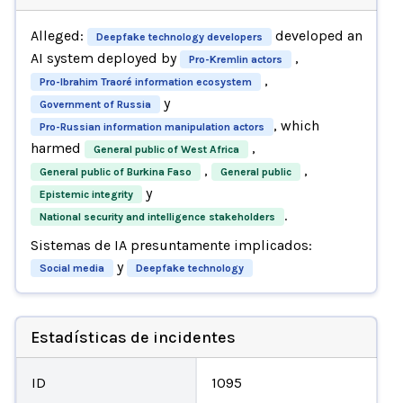
Alleged:
developed an
Deepfake technology developers
AI system deployed by
,
Pro-Kremlin actors
,
Pro-Ibrahim Traoré information ecosystem
y
Government of Russia
, which
Pro-Russian information manipulation actors
harmed
,
General public of West Africa
,
,
General public of Burkina Faso
General public
y
Epistemic integrity
.
National security and intelligence stakeholders
Sistemas de IA presuntamente implicados:
y
Social media
Deepfake technology
Estadísticas de incidentes
ID
1095