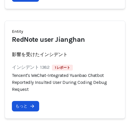
Entity
RedNote user Jianghan
影響を受けたインシデント
インシデント 1382
1 レポート
Tencent's WeChat-Integrated Yuanbao Chatbot
Reportedly Insulted User During Coding Debug
Request
もっと