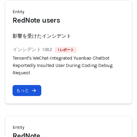
Entity
RedNote users
影響を受けたインシデント
インシデント 1382
1 レポート
Tencent's WeChat-Integrated Yuanbao Chatbot
Reportedly Insulted User During Coding Debug
Request
もっと
Entity
RedNote