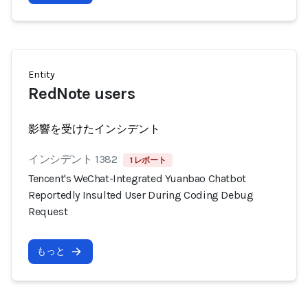
Entity
RedNote users
影響を受けたインシデント
インシデント 1382
1 レポート
Tencent's WeChat-Integrated Yuanbao Chatbot
Reportedly Insulted User During Coding Debug
Request
もっと