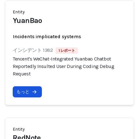
Entity
YuanBao
Incidents implicated systems
インシデント 1382
1 レポート
Tencent's WeChat-Integrated Yuanbao Chatbot
Reportedly Insulted User During Coding Debug
Request
もっと
Entity
RedNote