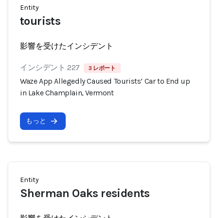
Entity
tourists
影響を受けたインシデント
インシデント 227
3 レポート
Waze App Allegedly Caused Tourists’ Car to End up
in Lake Champlain, Vermont
もっと
Entity
Sherman Oaks residents