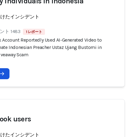
ly individuals in Indonesia
受けたインシデント
ト 1483
1 レポート
 Account Reportedly Used AI-Generated Video to
ate Indonesian Preacher Ustaz Ujang Bustomi in
iveaway Scam
ook users
受けたインシデント