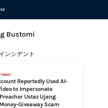
ASE
ng Bustomi
インシデント
1 Report
count Reportedly Used AI-
ideo to Impersonate
 Preacher Ustaz Ujang
 Money-Giveaway Scam