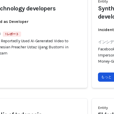
Entity
chnology developers
Synth
devel
ed as Developer
Incident
3
1 レポート
Reportedly Used AI-Generated Video to
インシデン
esian Preacher Ustaz Ujang Bustomi in
Facebook
Scam
Imperson
Money-G
もっと
Entity