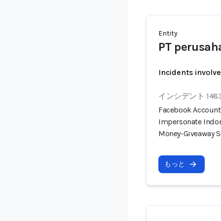
Entity
PT perusah
Incidents involv
インシデント 148
Facebook Account 
Impersonate Indon
Money-Giveaway 
もっと