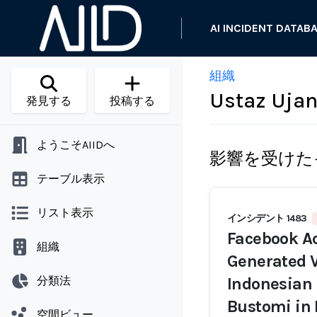
AI INCIDENT DATAB
組織
Ustaz Uja
発見する
投稿する
ようこそAIIDへ
影響を受けた
テーブル表示
リスト表示
インシデント 1483
Facebook Ac
組織
Generated V
分類法
Indonesian
Bustomi in
空間ビュー