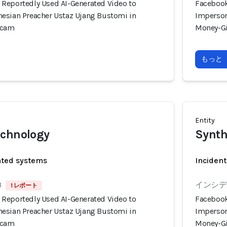
Reportedly Used AI-Generated Video to
Facebook
esian Preacher Ustaz Ujang Bustomi in
Imperson
Scam
Money-G
もっと
Entity
echnology
Synth
ated systems
Incident
3
インシデン
1 レポート
Reportedly Used AI-Generated Video to
Facebook
esian Preacher Ustaz Ujang Bustomi in
Imperson
Scam
Money-G