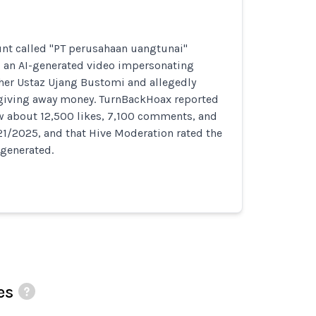
nt called "PT perusahaan uangtunai"
d an AI-generated video impersonating
her Ustaz Ujang Bustomi and allegedly
giving away money. TurnBackHoax reported
ew about 12,500 likes, 7,100 comments, and
21/2025, and that Hive Moderation rated the
-generated.
es