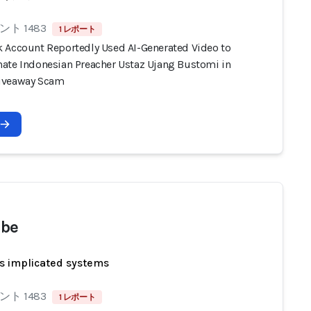
ト 1483
1 レポート
 Account Reportedly Used AI-Generated Video to
ate Indonesian Preacher Ustaz Ujang Bustomi in
iveaway Scam
ube
s implicated systems
ト 1483
1 レポート