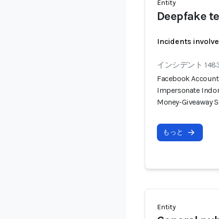
Entity
Deepfake te
Incidents involv
インシデント 148
Facebook Account 
Impersonate Indon
Money-Giveaway 
もっと
Entity