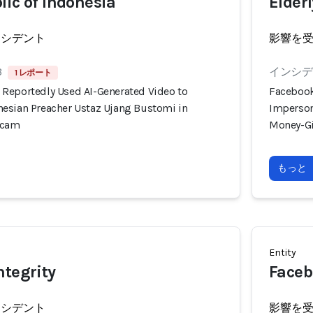
lic of Indonesia
Elder
ンシデント
影響を
3
インシデン
1 レポート
Reportedly Used AI-Generated Video to
Facebook
esian Preacher Ustaz Ujang Bustomi in
Imperson
Scam
Money-G
もっと
Entity
ntegrity
Faceb
ンシデント
影響を