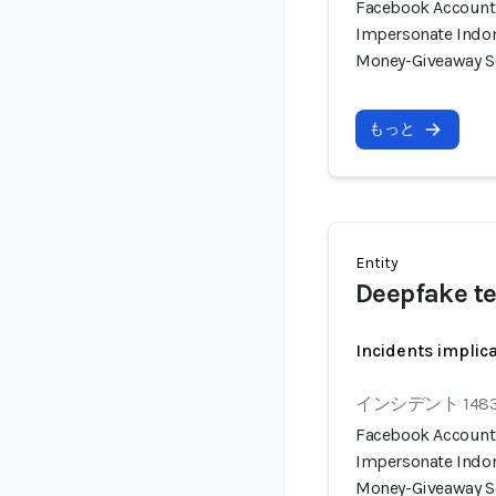
Facebook Account 
Impersonate Indon
Money-Giveaway 
もっと
Entity
Deepfake t
Incidents implic
インシデント 148
Facebook Account 
Impersonate Indon
Money-Giveaway 