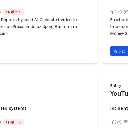
3
インシデン
1 レポート
Reportedly Used AI-Generated Video to
Facebook
esian Preacher Ustaz Ujang Bustomi in
Imperson
Scam
Money-G
もっと
Entity
YouT
ated systems
Incident
3
インシデン
1 レポート