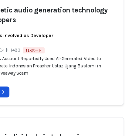
etic audio generation technology
opers
s involved as Developer
ト 1483
1 レポート
 Account Reportedly Used AI-Generated Video to
ate Indonesian Preacher Ustaz Ujang Bustomi in
iveaway Scam