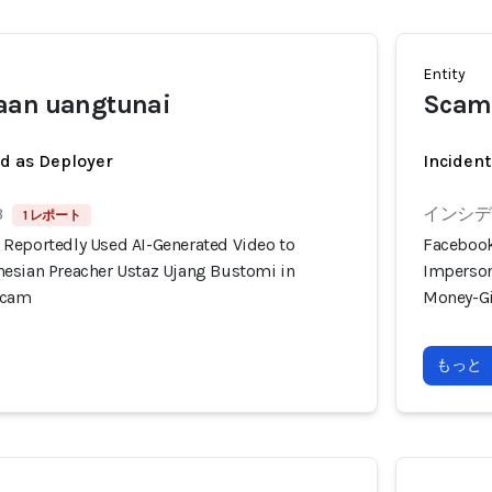
Entity
aan uangtunai
Scam
ed as Deployer
Incident
3
インシデン
1 レポート
Reportedly Used AI-Generated Video to
Facebook
esian Preacher Ustaz Ujang Bustomi in
Imperson
Scam
Money-G
もっと