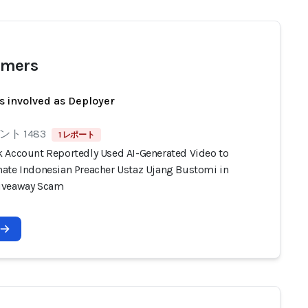
mers
s involved as Deployer
ト 1483
1 レポート
 Account Reportedly Used AI-Generated Video to
ate Indonesian Preacher Ustaz Ujang Bustomi in
iveaway Scam