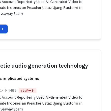
 Account Reportedly Used AI-Generated Video to
ate Indonesian Preacher Ustaz Ujang Bustomi in
iveaway Scam
etic audio generation technology
s implicated systems
ト 1483
1 レポート
 Account Reportedly Used AI-Generated Video to
ate Indonesian Preacher Ustaz Ujang Bustomi in
iveaway Scam