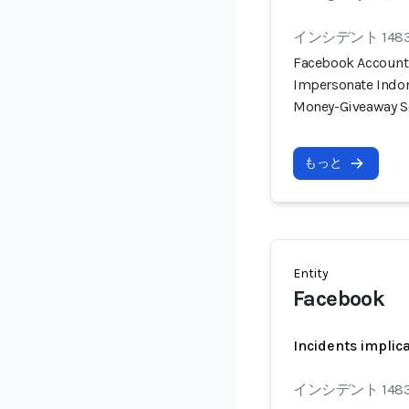
インシデント 148
Facebook Account 
Impersonate Indon
Money-Giveaway 
もっと
Entity
Facebook
Incidents implic
インシデント 148