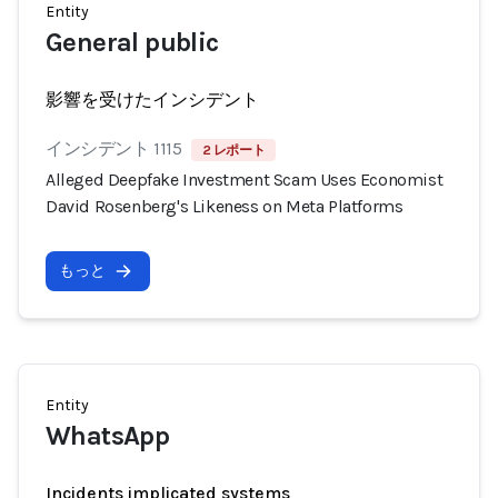
Entity
General public
影響を受けたインシデント
インシデント 1115
2 レポート
Alleged Deepfake Investment Scam Uses Economist
David Rosenberg's Likeness on Meta Platforms
もっと
Entity
WhatsApp
Incidents implicated systems