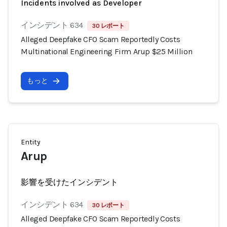
Incidents involved as Developer
インシデント 634
30 レポート
Alleged Deepfake CFO Scam Reportedly Costs
Multinational Engineering Firm Arup $25 Million
もっと
Entity
Arup
影響を受けたインシデント
インシデント 634
30 レポート
Alleged Deepfake CFO Scam Reportedly Costs