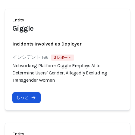
Entity
Giggle
Incidents involved as Deployer
インシデント 166
2 レポート
Networking Platform Giggle Employs AI to
Determine Users’ Gender, Allegedly Excluding
Transgender Women
もっと
Entity