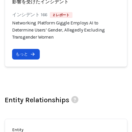
影響を受けたインシデント
インシデント 166
2 レポート
Networking Platform Giggle Employs AI to
Determine Users’ Gender, Allegedly Excluding
Transgender Women
もっと
Entity Relationships
Entity