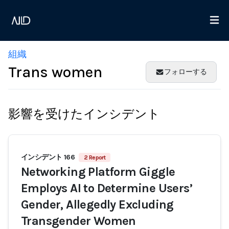
組織
Trans women
フォローする
影響を受けたインシデント
インシデント 166
2 Report
Networking Platform Giggle
Employs AI to Determine Users’
Gender, Allegedly Excluding
Transgender Women