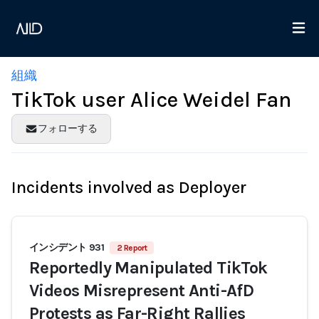
組織
TikTok user Alice Weidel Fan
フォローする
Incidents involved as Deployer
インシデント 931
2 Report
Reportedly Manipulated TikTok
Videos Misrepresent Anti-AfD
Protests as Far-Right Rallies