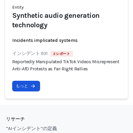
Entity
Synthetic audio generation
technology
Incidents implicated systems
インシデント 931
2 レポート
Reportedly Manipulated TikTok Videos Misrepresent
Anti-AfD Protests as Far-Right Rallies
もっと
リサーチ
“AIインシデント”の定義