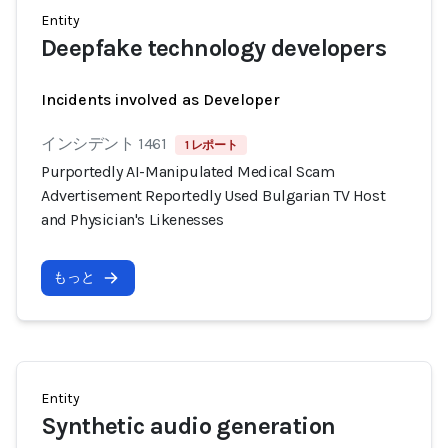
Entity
Deepfake technology developers
Incidents involved as Developer
インシデント 1461
1 レポート
Purportedly AI-Manipulated Medical Scam
Advertisement Reportedly Used Bulgarian TV Host
and Physician's Likenesses
もっと
Entity
Synthetic audio generation