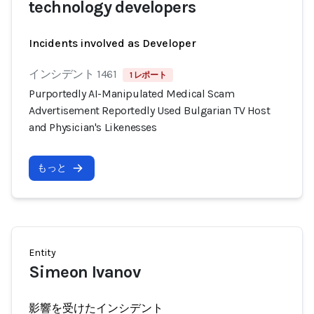
technology developers
Incidents involved as Developer
インシデント 1461
1 レポート
Purportedly AI-Manipulated Medical Scam
Advertisement Reportedly Used Bulgarian TV Host
and Physician's Likenesses
もっと
Entity
Simeon Ivanov
影響を受けたインシデント