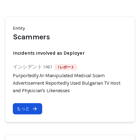
Entity
Scammers
Incidents involved as Deployer
インシデント 1461
1 レポート
Purportedly AI-Manipulated Medical Scam
Advertisement Reportedly Used Bulgarian TV Host
and Physician's Likenesses
もっと