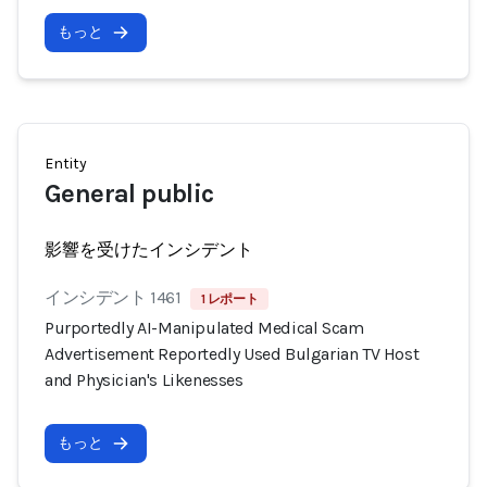
もっと
Entity
General public
影響を受けたインシデント
インシデント 1461
1 レポート
Purportedly AI-Manipulated Medical Scam
Advertisement Reportedly Used Bulgarian TV Host
and Physician's Likenesses
もっと