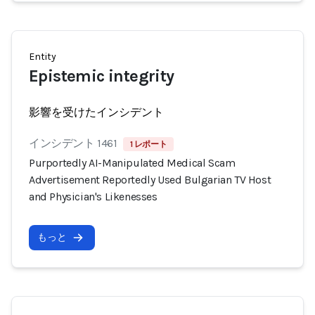
Entity
Epistemic integrity
影響を受けたインシデント
インシデント 1461
1 レポート
Purportedly AI-Manipulated Medical Scam
Advertisement Reportedly Used Bulgarian TV Host
and Physician's Likenesses
もっと