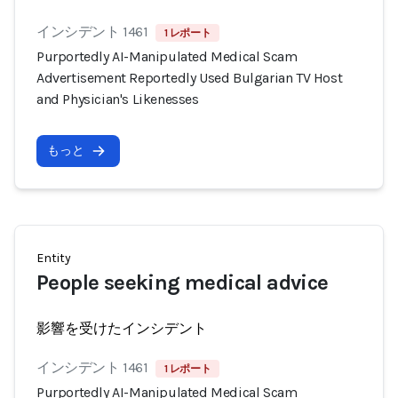
インシデント 1461
1 レポート
Purportedly AI-Manipulated Medical Scam
Advertisement Reportedly Used Bulgarian TV Host
and Physician's Likenesses
もっと
Entity
People seeking medical advice
影響を受けたインシデント
インシデント 1461
1 レポート
Purportedly AI-Manipulated Medical Scam