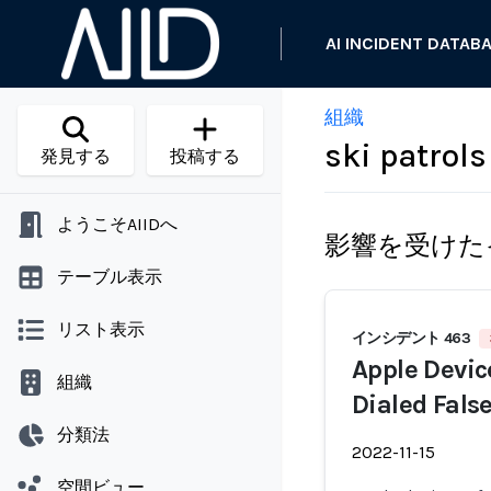
AI INCIDENT DATAB
組織
ski patrols
発見する
投稿する
ようこそAIIDへ
影響を受けた
テーブル表示
リスト表示
インシデント 463
Apple Devic
組織
Dialed Fals
分類法
2022-11-15
空間ビュー