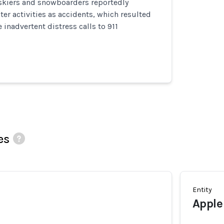
 skiers and snowboarders reportedly
ter activities as accidents, which resulted
 inadvertent distress calls to 911
es
Entity
Apple