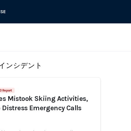
ASE
インシデント
3 Report
es Mistook Skiing Activities,
e Distress Emergency Calls