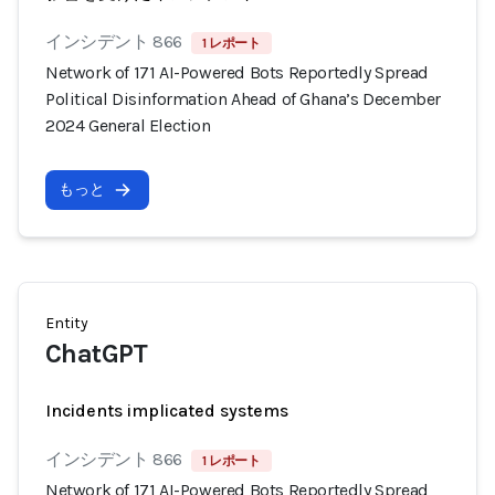
インシデント 866
1 レポート
Network of 171 AI-Powered Bots Reportedly Spread
Political Disinformation Ahead of Ghana’s December
2024 General Election
もっと
Entity
ChatGPT
Incidents implicated systems
インシデント 866
1 レポート
Network of 171 AI-Powered Bots Reportedly Spread