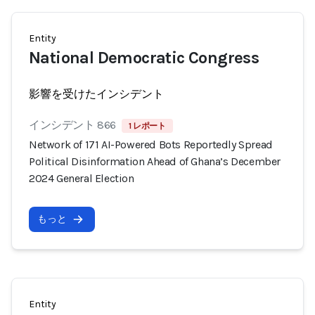
Entity
National Democratic Congress
影響を受けたインシデント
インシデント 866
1 レポート
Network of 171 AI-Powered Bots Reportedly Spread
Political Disinformation Ahead of Ghana’s December
2024 General Election
もっと
Entity