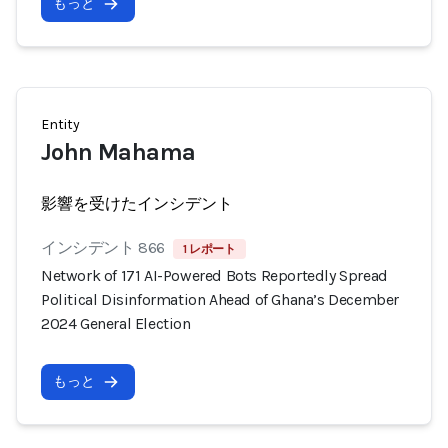
もっと
Entity
John Mahama
影響を受けたインシデント
インシデント 866
1 レポート
Network of 171 AI-Powered Bots Reportedly Spread
Political Disinformation Ahead of Ghana’s December
2024 General Election
もっと