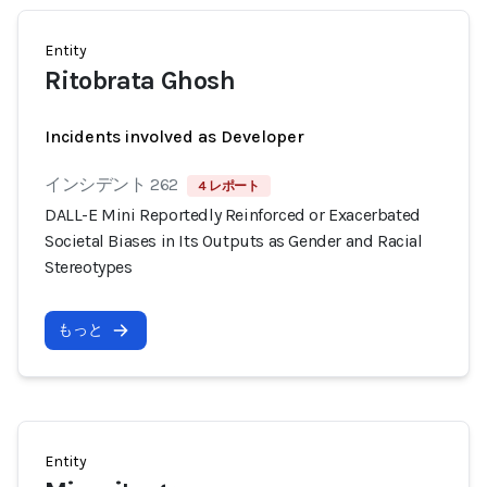
Entity
Ritobrata Ghosh
Incidents involved as Developer
インシデント 262
4 レポート
DALL-E Mini Reportedly Reinforced or Exacerbated
Societal Biases in Its Outputs as Gender and Racial
Stereotypes
もっと
Entity