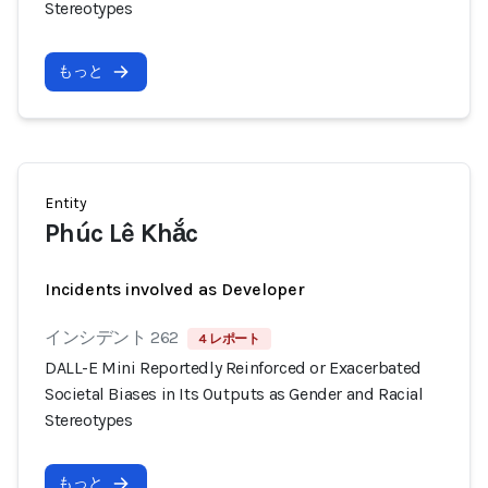
Stereotypes
もっと
Entity
Phúc Lê Khắc
Incidents involved as Developer
インシデント 262
4 レポート
DALL-E Mini Reportedly Reinforced or Exacerbated
Societal Biases in Its Outputs as Gender and Racial
Stereotypes
もっと