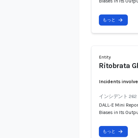
Biases in Its Outp
もっと
Entity
Ritobrata 
Incidents involv
インシデント 262
DALL-E Mini Repor
Biases in Its Outp
もっと