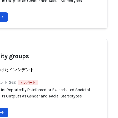
 Its Outputs as Gender and Racial Stereotypes
ity groups
受けたインシデント
ト 262
4 レポート
ini Reportedly Reinforced or Exacerbated Societal
 Its Outputs as Gender and Racial Stereotypes