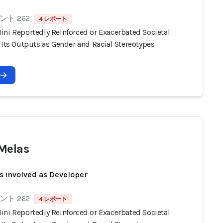
ト 262
4 レポート
ini Reportedly Reinforced or Exacerbated Societal
 Its Outputs as Gender and Racial Stereotypes
Melas
s involved as Developer
ト 262
4 レポート
ini Reportedly Reinforced or Exacerbated Societal