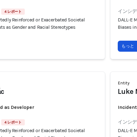
インシデン
4 レポート
tedly Reinforced or Exacerbated Societal
DALL-E M
uts as Gender and Racial Stereotypes
Biases in
もっと
Entity
ắc
Luke 
ed as Developer
Incident
インシデン
4 レポート
tedly Reinforced or Exacerbated Societal
DALL-E M