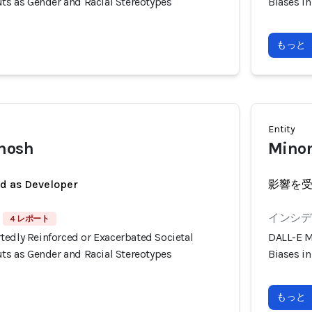
uts as Gender and Racial Stereotypes
Biases in
もっと
Entity
Ghosh
Minor
ed as Developer
影響を
インシデン
4 レポート
tedly Reinforced or Exacerbated Societal
DALL-E M
uts as Gender and Racial Stereotypes
Biases in
もっと