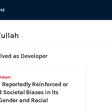
ASE
fullah
olved as Developer
4 Report
 Reportedly Reinforced or
 Societal Biases in Its
Gender and Racial
s