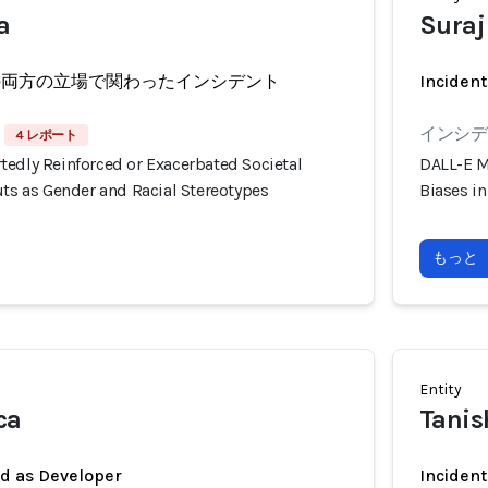
a
Suraj 
の両方の立場で関わったインシデント
Incident
インシデン
4 レポート
tedly Reinforced or Exacerbated Societal
DALL-E M
uts as Gender and Racial Stereotypes
Biases in
もっと
Entity
ca
Tani
ed as Developer
Incident