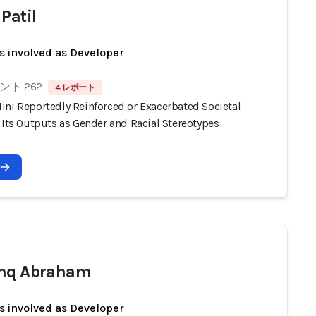
Patil
s involved as Developer
ト 262
4 レポート
ini Reportedly Reinforced or Exacerbated Societal
 Its Outputs as Gender and Racial Stereotypes
shq Abraham
s involved as Developer