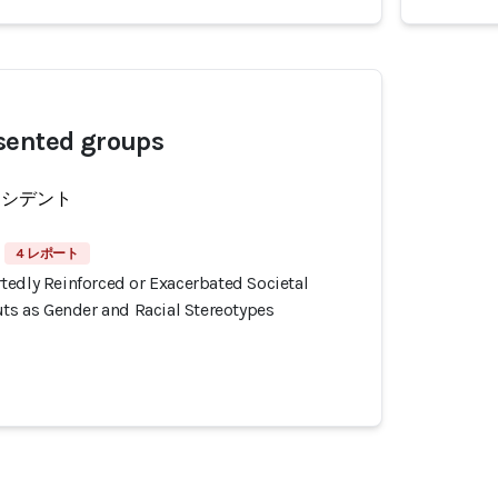
sented groups
ンシデント
4 レポート
tedly Reinforced or Exacerbated Societal
uts as Gender and Racial Stereotypes