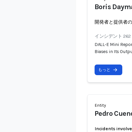
Boris Daym
開発者と提供者
インシデント 262
DALL-E Mini Repor
Biases in Its Outp
もっと
Entity
Pedro Cuen
Incidents involv