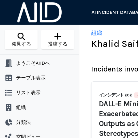
AI INCIDENT DATAB
組織
Khalid Sai
発見する
投稿する
ようこそAIIDへ
Incidents inv
テーブル表示
リスト表示
インシデント 262
DALL-E Mini
組織
Exacerbated
分類法
Outputs as 
Stereotype
空間ビュー